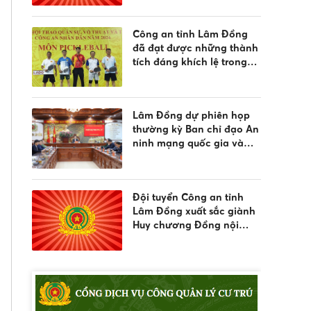
cải tạo" trong công tác cai
nghiện ma túy
Công an tỉnh Lâm Đồng
đã đạt được những thành
tích đáng khích lệ trong
lần đầu tham gia thi đấu
môn Pickleball, tại Vòng
chung kết Hội thao Công
Lâm Đồng dự phiên họp
an nhân dân năm 2026
thường kỳ Ban chỉ đạo An
ninh mạng quốc gia và
hưởng ứng ngày An ninh
mạng Việt Nam 2026
Đội tuyển Công an tỉnh
Lâm Đồng xuất sắc giành
Huy chương Đồng nội
dung bắn súng đêm phối
hợp tại Vòng Chung kết
Hội thao CAND năm 2026