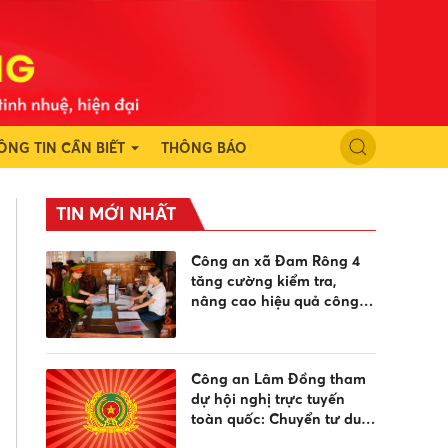
ÔNG TIN CẦN BIẾT
THÔNG BÁO
TIN MỚI NHẤT
Công an xã Đam Rông 4
tăng cường kiểm tra,
nâng cao hiệu quả công
tác phòng cháy, chữa
cháy tại các cơ sở lưu trú
Công an Lâm Đồng tham
dự hội nghị trực tuyến
toàn quốc: Chuyển tư duy
từ "quản lý" sang "quản trị