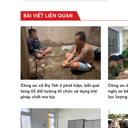
BÀI VIẾT LIÊN QUAN
Công an xã Đạ Tẻh 2 phát hiện, bắt quả
Công an đ
tang 02 đối tượng tổ chức sử dụng trái
nghị sơ k
phép chất ma túy
lực lượng 