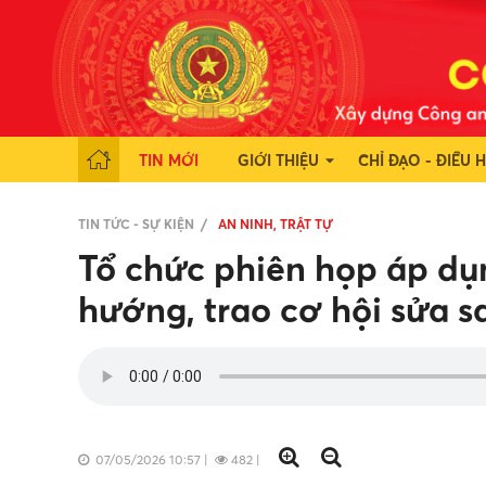
TIN MỚI
GIỚI THIỆU
CHỈ ĐẠO - ĐIỀU 
TIN TỨC - SỰ KIỆN
AN NINH, TRẬT TỰ
Tổ chức phiên họp áp dụ
hướng, trao cơ hội sửa s
07/05/2026 10:57
|
482
|