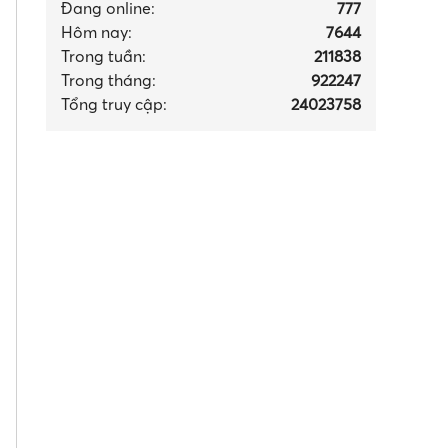
Đang online:
777
Hôm nay:
7644
Trong tuần:
211838
Trong tháng
:
922247
Tổng truy cập:
24023758