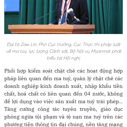
Đại tá Zaw Lin, Phó Cục trưởng, Cục Thực thi pháp luật
về ma túy, lực lượng Cảnh sát, Bộ Nội vụ Myanmar phát
biểu tại Hội nghị.
Phối hợp kiểm soát chặt chẽ các hoạt động hợp
pháp liên quan đến ma tuý, quản lý chặt chẽ các
doanh nghiệp kinh doanh xuất, nhập khẩu tiền
chất, hoá chất có liên quan đến 04 nước, không
để lợi dụng vào việc sản xuất ma tuý trái phép...
Tăng cường công tác tuyên truyền, giáo dục
phòng ngừa tội phạm và tệ nạn ma tuý trên các
phương tiện thông tin đại chúng, nền tảng mạng