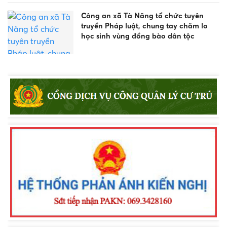
Công an xã Tà Năng tổ chức tuyên
truyền Pháp luật, chung tay chăm lo
học sinh vùng đồng bào dân tộc
Cảnh báo các thủ đoạn lừa đảo chiếm
đoạt tài sản trong mùa tuyển sinh năm
2026
Một số điểm mới trong Nghị định số
238/2026/NĐ-CP có hiệu lực từ ngày
15/8/2026 người dân cần lưu ý