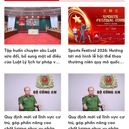
Tập huấn chuyên sâu Luật
Sports Festival 2026: Hướng
sửa đổi, bổ sung một số điều
tới mô hình lễ hội thể thao
của Luật Lý lịch tư pháp và
thường niên quy mô quốc
các văn bản hướng dẫn thi
gia
hành
Quy định mới về lĩnh vực cư
Quy định mới về lĩnh vực cư
trú, góp phần nâng cao
trú, góp phần nâng cao
chất lượng phục vụ nhân
chất lượng phục vụ nhân