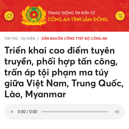
TIN TỨC - SỰ KIỆN
DẪN NGUỒN CỔNG TTĐT BỘ CÔNG AN
Triển khai cao điểm tuyên
truyền, phối hợp tấn công,
trấn áp tội phạm ma túy
giữa Việt Nam, Trung Quốc,
Lào, Myanmar