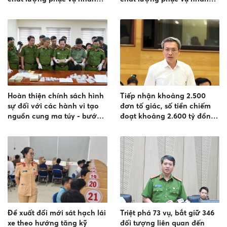
dân
dân
Hoàn thiện chính sách hình
Tiếp nhận khoảng 2.500
sự đối với các hành vi tạo
đơn tố giác, số tiền chiếm
nguồn cung ma túy - bước
đoạt khoảng 2.600 tỷ đồng
tiến quan trọng đáp ứng
liên quan đến lừa đảo hợp
yêu cầu đấu tranh trong tình
đồng kỳ nghỉ
hình mới
Đề xuất đổi mới sát hạch lái
Triệt phá 73 vụ, bắt giữ 346
xe theo hướng tăng kỹ
đối tượng liên quan đến