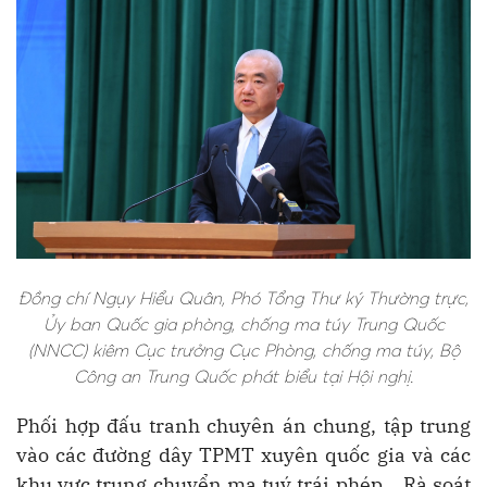
Đồng chí Ngụy Hiểu Quân, Phó Tổng Thư ký Thường trực,
Ủy ban Quốc gia phòng, chống ma túy Trung Quốc
(NNCC) kiêm Cục trưởng Cục Phòng, chống ma túy, Bộ
Công an Trung Quốc phát biểu tại Hội nghị.
Phối hợp đấu tranh chuyên án chung, tập trung
vào các đường dây TPMT xuyên quốc gia và các
khu vực trung chuyển ma tuý trái phép... Rà soát