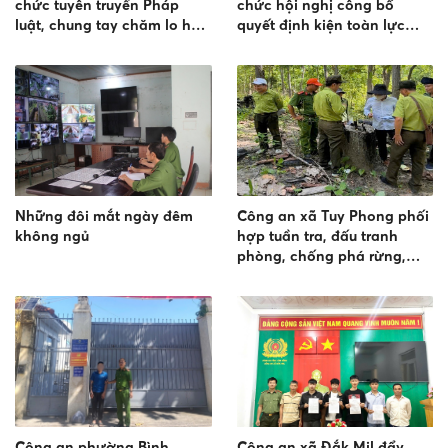
chức tuyên truyền Pháp
chức hội nghị công bố
luật, chung tay chăm lo học
quyết định kiện toàn lực
sinh vùng đồng bào dân tộc
lượng tham gia bảo vệ an
ninh trật tự ở cơ sở
Những đôi mắt ngày đêm
Công an xã Tuy Phong phối
không ngủ
hợp tuần tra, đấu tranh
phòng, chống phá rừng,
khai thác lâm sản và lấn
chiếm đất rừng trên địa bàn
Công an phường Bình
Công an xã Đắk Mil đẩy