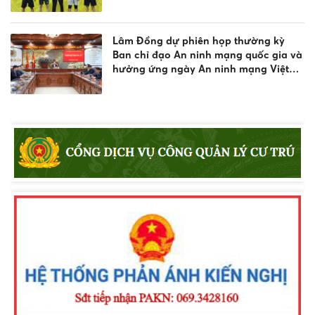
Công an nhân dân năm 2026
Lâm Đồng dự phiên họp thường kỳ
Ban chỉ đạo An ninh mạng quốc gia và
hưởng ứng ngày An ninh mạng Việt
Nam 2026
Đội tuyển Công an tỉnh Lâm Đồng xuất
sắc giành Huy chương Đồng nội dung
bắn súng đêm phối hợp tại Vòng
Chung kết Hội thao CAND năm 2026
Công an tỉnh Lâm Đồng đạt Giải Ba
toàn đoàn tại Vòng chung kết Hội thao
quân sự, võ thuật và thể thao CAND
năm 2026