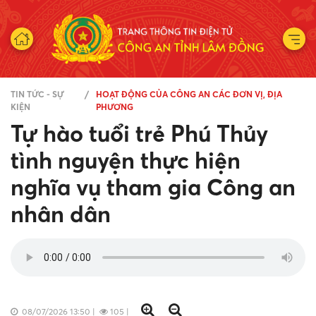
TIN TỨC - SỰ
HOẠT ĐỘNG CỦA CÔNG AN CÁC ĐƠN VỊ, ĐỊA
KIỆN
PHƯƠNG
Tự hào tuổi trẻ Phú Thủy
tình nguyện thực hiện
nghĩa vụ tham gia Công an
nhân dân
08/07/2026 13:50
|
105
|