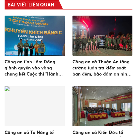
BÀI VIẾT LIÊN QUAN
Công an tỉnh Lâm Đồng
Công an xã Thuận An tăng
giành quyền vào vòng
cường tuần tra kiểm soát
chung kết Cuộc thi “Hành
ban đêm, bảo đảm an ninh,
trình truy vết tội phạm
trật tự trên địa bàn
mạng”
Công an xã Tà Năng tổ
Công an xã Kiến Đức tổ