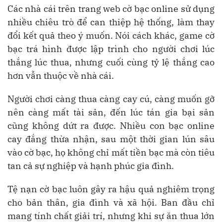
Các nhà cái trên trang web cờ bạc online sử dụng
nhiều chiêu trò để can thiệp hệ thống, làm thay
đổi kết quả theo ý muốn. Nói cách khác, game cờ
bạc trá hình được lập trình cho người chơi lúc
thắng lúc thua, nhưng cuối cùng tỷ lệ thắng cao
hơn vẫn thuộc về nhà cái.
Người chơi càng thua càng cay cú, càng muốn gỡ
nên càng mất tài sản, đến lúc tán gia bại sản
cũng không dứt ra được. Nhiều con bạc online
cay đắng thừa nhận, sau một thời gian lún sâu
vào cờ bạc, họ không chỉ mất tiền bạc mà còn tiêu
tan cả sự nghiệp và hạnh phúc gia đình.
Tệ nạn cờ bạc luôn gây ra hậu quả nghiêm trọng
cho bản thân, gia đình và xã hội. Ban đầu chỉ
mang tính chất giải trí, nhưng khi sự ăn thua lớn