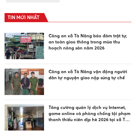
TIN MỚI NHẤT
Công an xã Tà Năng bảo đảm trật tự,
an toàn giao thông trong mùa thu
hoạch nông sản năm 2026
Công an xã Tà Năng vận động người
dân tự nguyện giao nộp súng tự chế
Tăng cường quản lý dịch vụ Internet,
game online và phòng chống tội phạm
thanh thiếu niên dịp hè 2026 tại xã Tân
Hội