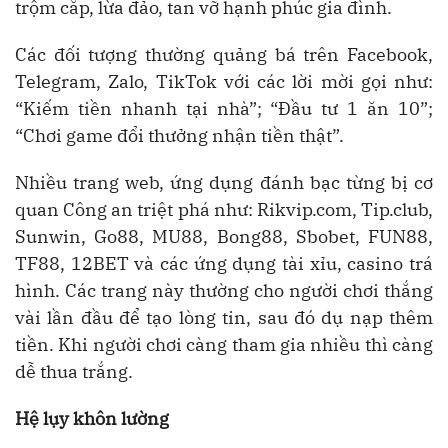
trộm cắp, lừa đảo, tan vỡ hạnh phúc gia đình.
Các đối tượng thường quảng bá trên Facebook,
Telegram, Zalo, TikTok với các lời mời gọi như:
“Kiếm tiền nhanh tại nhà”; “Đầu tư 1 ăn 10”;
“Chơi game đổi thưởng nhận tiền thật”.
Nhiều trang web, ứng dụng đánh bạc từng bị cơ
quan Công an triệt phá như: Rikvip.com, Tip.club,
Sunwin, Go88, MU88, Bong88, Sbobet, FUN88,
TF88, 12BET và các ứng dụng tài xỉu, casino trá
hình. Các trang này thường cho người chơi thắng
vài lần đầu để tạo lòng tin, sau đó dụ nạp thêm
tiền. Khi người chơi càng tham gia nhiều thì càng
dễ thua trắng.
Hệ lụy khôn lường