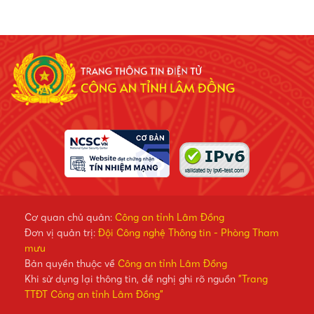
Cơ quan chủ quản:
Công an tỉnh Lâm Đồng
Đơn vị quản trị:
Đội Công nghệ Thông tin - Phòng Tham
mưu
Bản quyền thuộc về
Công an tỉnh Lâm Đồng
Khi sử dụng lại thông tin, đề nghị ghi rõ nguồn
"Trang
TTĐT Công an tỉnh Lâm Đồng"