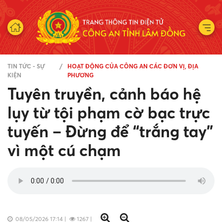
TIN TỨC - SỰ
HOẠT ĐỘNG CỦA CÔNG AN CÁC ĐƠN VỊ, ĐỊA
KIỆN
PHƯƠNG
Tuyên truyền, cảnh báo hệ
lụy từ tội phạm cờ bạc trực
tuyến – Đừng để “trắng tay”
vì một cú chạm
08/05/2026 17:14
|
1267
|