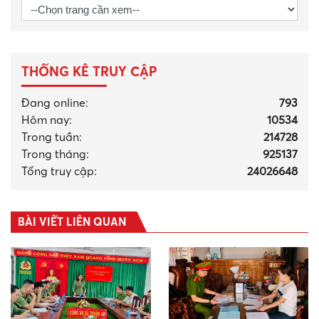
THỐNG KÊ TRUY CẬP
Đang online:
793
Hôm nay:
10534
Trong tuần:
214728
Trong tháng
:
925137
Tổng truy cập:
24026648
BÀI VIẾT LIÊN QUAN