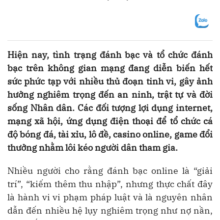
Hiện nay, tình trạng đánh bạc và tổ chức đánh
bạc trên không gian mạng đang diễn biến hết
sức phức tạp với nhiều thủ đoạn tinh vi, gây ảnh
hưởng nghiêm trọng đến an ninh, trật tự và đời
sống Nhân dân. Các đối tượng lợi dụng internet,
mạng xã hội, ứng dụng điện thoại để tổ chức cá
độ bóng đá, tài xỉu, lô đề, casino online, game đổi
thưởng nhằm lôi kéo người dân tham gia.
Nhiều người cho rằng đánh bạc online là “giải
trí”, “kiếm thêm thu nhập”, nhưng thực chất đây
là hành vi vi phạm pháp luật và là nguyên nhân
dẫn đến nhiều hệ lụy nghiêm trọng như nợ nần,