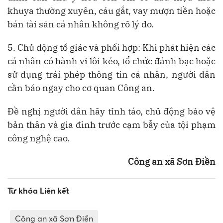
khuya thường xuyên, cáu gắt, vay mượn tiền hoặc
bán tài sản cá nhân không rõ lý do.
5. Chủ động tố giác và phối hợp: Khi phát hiện các
cá nhân có hành vi lôi kéo, tổ chức đánh bạc hoặc
sử dụng trái phép thông tin cá nhân, người dân
cần báo ngay cho cơ quan Công an.
Đề nghị người dân hãy tỉnh táo, chủ động bảo vệ
bản thân và gia đình trước cạm bẫy của tội phạm
công nghệ cao.
Công an xã Sơn Điền
Từ khóa Liên kết
Công an xã Sơn Điền