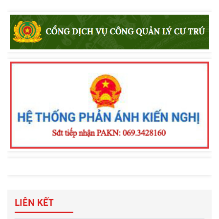
Đảng ủy Công an tỉnh tổ chức bồi
dưỡng nghiệp vụ công tác kiểm tra,
giám sát và kỷ luật của Đảng và bồi
dưỡng kỹ năng thực hiện giao dịch
điện tử năm 2026
Công an xã Thuận An phát huy vai trò
hạt nhân chính trị, đồng hành cùng
nhân dân nơi biên cương Tổ quốc
LIÊN KẾT