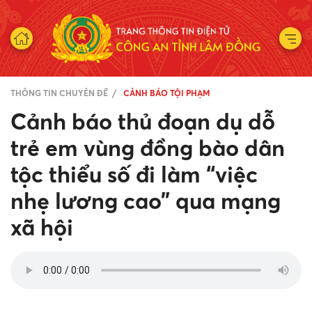
THÔNG TIN CHUYÊN ĐỀ
CẢNH BÁO TỘI PHẠM
Cảnh báo thủ đoạn dụ dỗ
trẻ em vùng đồng bào dân
tộc thiểu số đi làm “việc
nhẹ lương cao” qua mạng
xã hội