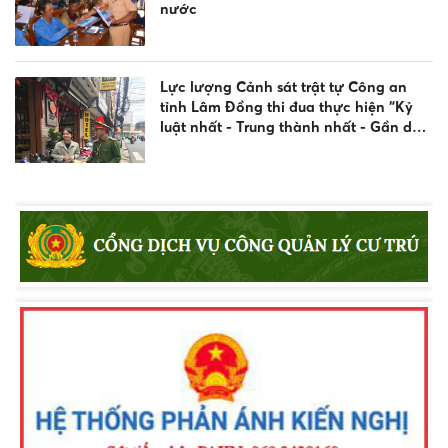
nước
Lực lượng Cảnh sát trật tự Công an
tỉnh Lâm Đồng thi đua thực hiện “Kỷ
luật nhất - Trung thành nhất - Gần dân
nhất”
Tăng cường tình hữu nghị qua Giải
Golf Cảnh sát các nước ASEAN mở
rộng
Công an xã Đạ Tẻh 2 tăng cường kiểm
tra, nâng cao ý thức chấp hành pháp
luật, phòng ngừa vi phạm về độ, chế
phương tiện