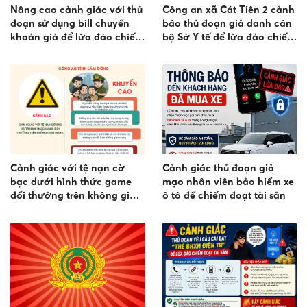
Nâng cao cảnh giác với thủ
Công an xã Cát Tiên 2 cảnh
đoạn sử dụng bill chuyển
báo thủ đoạn giả danh cán
khoản giả để lừa đảo chiếm
bộ Sở Y tế để lừa đảo chiếm
đoạt tài sản
đoạt tài sản
Cảnh giác với tệ nạn cờ
Cảnh giác thủ đoạn giả
bạc dưới hình thức game
mạo nhân viên bảo hiểm xe
đổi thưởng trên không gian
ô tô để chiếm đoạt tài sản
mạng