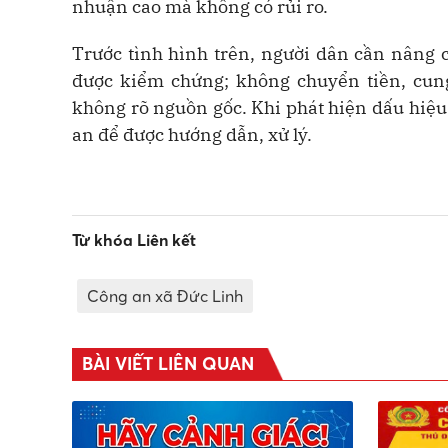
nhuận cao mà không có rủi ro.
Trước tình hình trên, người dân cần nâng 
được kiểm chứng; không chuyển tiền, cung
không rõ nguồn gốc. Khi phát hiện dấu hiệu
an để được hướng dẫn, xử lý.
Từ khóa Liên kết
Công an xã Đức Linh
BÀI VIẾT LIÊN QUAN