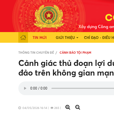
TIN MỚI
GIỚI THIỆU
CHỈ ĐẠO - ĐIỀU 
THÔNG TIN CHUYÊN ĐỀ
CẢNH BÁO TỘI PHẠM
Cảnh giác thủ đoạn lợi d
đảo trên không gian mạ
04/05/2026 16:14
|
265
|