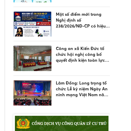
Một số điểm mới trong
Nghị định số
238/2026/NĐ-CP có hiệu
lực từ ngày 15/8/2026
người dân cần lưu ý
Công an xã Kiến Đức tổ
chức hội nghị công bố
quyết định kiện toàn lực
lượng tham gia bảo vệ an
ninh trật tự ở cơ sở
Lâm Đồng: Long trọng tổ
chức Lễ kỷ niệm Ngày An
ninh mạng Việt Nam năm
2026