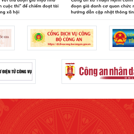
 với thủ đoạn giả mạo nhờ
Công an xã Thuận Hạnh cảnh 
n cuộc thi” để chiếm đoạt tài
đoạn giả danh cơ quan chức 
ng xã hội
hướng dẫn cập nhật thông ti
y tế để chiếm đoạt tài sản