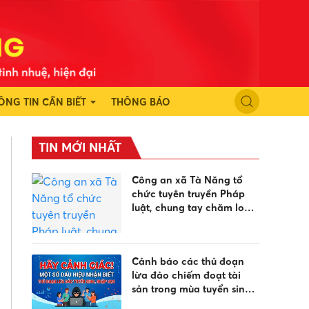
ÔNG TIN CẦN BIẾT
THÔNG BÁO
TIN MỚI NHẤT
Công an xã Tà Năng tổ
chức tuyên truyền Pháp
luật, chung tay chăm lo
học sinh vùng đồng bào
dân tộc
Cảnh báo các thủ đoạn
lừa đảo chiếm đoạt tài
sản trong mùa tuyển sinh
năm 2026