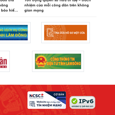
báo thủ
Tôn trọng quyền sở hữu trí tuệ – trách
năng
nhiệm của mỗi công dân trên không
n bảo hiểm
gian mạng