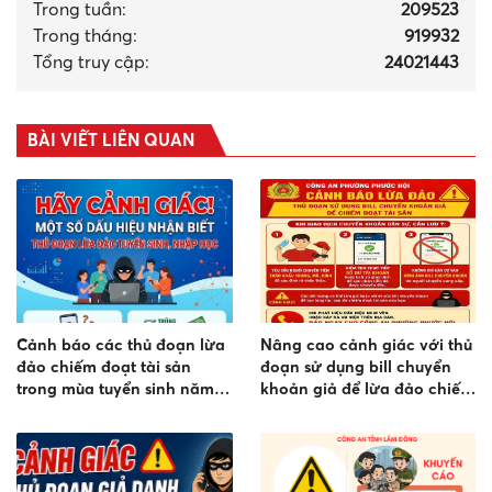
Trong tuần:
209523
Trong tháng
:
919932
Tổng truy cập:
24021443
BÀI VIẾT LIÊN QUAN
Cảnh báo các thủ đoạn lừa
Nâng cao cảnh giác với thủ
đảo chiếm đoạt tài sản
đoạn sử dụng bill chuyển
trong mùa tuyển sinh năm
khoản giả để lừa đảo chiếm
2026
đoạt tài sản