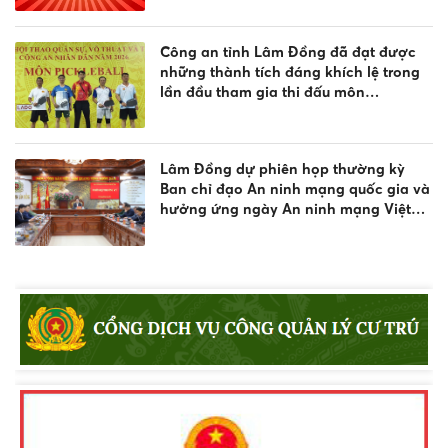
Công an tỉnh Lâm Đồng đã đạt được
những thành tích đáng khích lệ trong
lần đầu tham gia thi đấu môn
Pickleball, tại Vòng chung kết Hội thao
Công an nhân dân năm 2026
Lâm Đồng dự phiên họp thường kỳ
Ban chỉ đạo An ninh mạng quốc gia và
hưởng ứng ngày An ninh mạng Việt
Nam 2026
Đội tuyển Công an tỉnh Lâm Đồng xuất
sắc giành Huy chương Đồng nội dung
bắn súng đêm phối hợp tại Vòng
Chung kết Hội thao CAND năm 2026
Công an tỉnh Lâm Đồng đạt Giải Ba
toàn đoàn tại Vòng chung kết Hội thao
quân sự, võ thuật và thể thao CAND