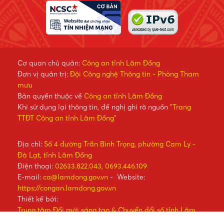
Cơ quan chủ quản:
Công an tỉnh Lâm Đồng
Đơn vị quản trị:
Đội Công nghệ Thông tin - Phòng Tham
mưu
Bản quyền thuộc về
Công an tỉnh Lâm Đồng
Khi sử dụng lại thông tin, đề nghị ghi rõ nguồn
"Trang
TTĐT Công an tỉnh Lâm Đồng"
Địa chỉ:
Số 4 đường Trần Bình Trọng, phường Cam Ly -
Đà Lạt, tỉnh Lâm Đồng
Điện thoại:
02633.822.043, 0693.446.109
E-mail:
ca@lamdong.gov.vn
- Website:
https://congan.lamdong.gov.vn
Thiết kế bởi:
Trung tâm Đổi mới sáng tạo & Chuyển đổi số tỉnh Lâm
Đồng