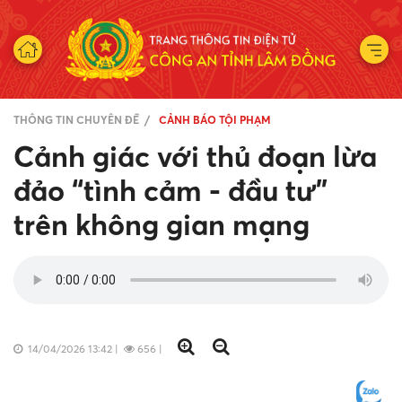
THÔNG TIN CHUYÊN ĐỀ
CẢNH BÁO TỘI PHẠM
Cảnh giác với thủ đoạn lừa
đảo “tình cảm - đầu tư”
trên không gian mạng
14/04/2026 13:42
|
656
|