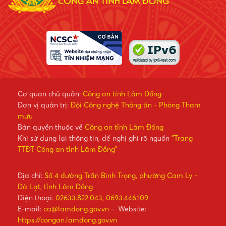
Cơ quan chủ quản:
Công an tỉnh Lâm Đồng
Đơn vị quản trị:
Đội Công nghệ Thông tin - Phòng Tham
mưu
Bản quyền thuộc về
Công an tỉnh Lâm Đồng
Khi sử dụng lại thông tin, đề nghị ghi rõ nguồn
"Trang
TTĐT Công an tỉnh Lâm Đồng"
Địa chỉ:
Số 4 đường Trần Bình Trọng, phường Cam Ly -
Đà Lạt, tỉnh Lâm Đồng
Điện thoại:
02633.822.043, 0693.446.109
E-mail:
ca@lamdong.gov.vn
- Website:
https://congan.lamdong.gov.vn