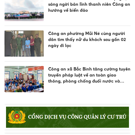
sáng ngời bản lĩnh thanh niên Công an
hướng về biển đảo
Công an phường Mũi Né cùng người
dân tìm thấy nữ du khách sau gần 02
ngày đi lạc
Công an xã Bắc Bình tăng cường tuyên
truyền pháp luật về an toàn giao
thông, phòng chống đuối nước và
quản lý vũ khí, vật liệu nổ, công cụ hỗ
trợ
Khen thưởng đột xuất Công an
phường Nam Gia Nghĩa trong đấu
tranh phòng, chống tội phạm