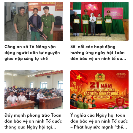
chế phương tiện
Công an xã Tà Năng vận
Sôi nổi các hoạt động
động người dân tự nguyện
hưởng ứng ngày hội Toàn
giao nộp súng tự chế
dân bảo vệ an ninh tổ quốc
năm 2026 tại xã Bắc Ruộng
Đẩy mạnh phong trào Toàn
Ý nghĩa của Ngày hội toàn
dân bảo vệ an ninh Tổ quốc
dân bảo vệ an ninh Tổ quốc
thông qua Ngày hội tại
– Phát huy sức mạnh “thế
Trường THPT Hàm Thuận
trận lòng dân” trong sự