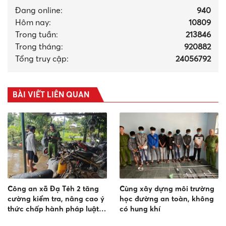
Đang online:
940
Hôm nay:
10809
Trong tuần:
213846
Trong tháng
:
920882
Tổng truy cập:
24056792
BÀI VIẾT LIÊN QUAN
Công an xã Đạ Tẻh 2 tăng
Cùng xây dựng môi trường
cường kiểm tra, nâng cao ý
học đường an toàn, không
thức chấp hành pháp luật,
có hung khí
phòng ngừa vi phạm về độ,