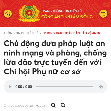
THÔNG TIN CHUYÊN ĐỀ
PHONG TRÀO TOÀN DÂN BẢO VỆ ANTQ
Chủ động đưa pháp luật an
ninh mạng và phòng, chống
lừa đảo trực tuyến đến với
Chi hội Phụ nữ cơ sở
02/06/2026 08:40
|
208
|