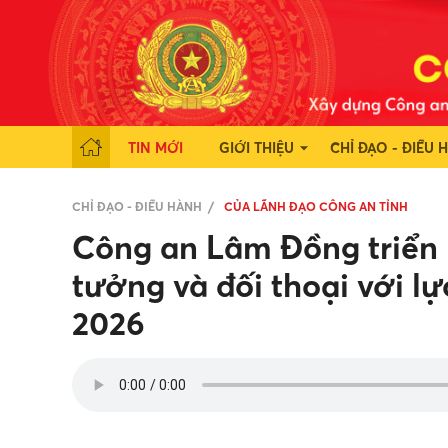
TIN MỚI
GIỚI THIỆU
CHỈ ĐẠO - ĐIỀU 
CHỈ ĐẠO - ĐIỀU HÀNH
CỦA LÃNH ĐẠO CÔNG AN TỈNH
Công an Lâm Đồng triển k
tưởng và đối thoại với 
2026