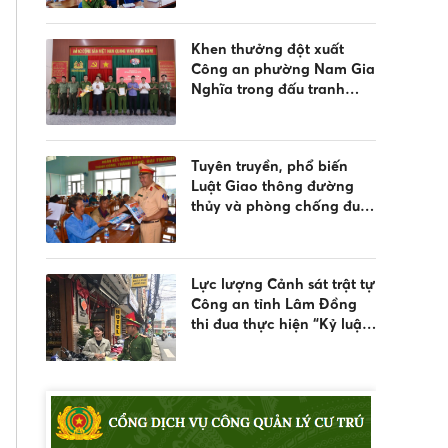
nước và quản lý vũ khí,
vật liệu nổ, công cụ hỗ trợ
Khen thưởng đột xuất
Công an phường Nam Gia
Nghĩa trong đấu tranh
phòng, chống tội phạm
Tuyên truyền, phổ biến
Luật Giao thông đường
thủy và phòng chống đuối
nước
Lực lượng Cảnh sát trật tự
Công an tỉnh Lâm Đồng
thi đua thực hiện “Kỷ luật
nhất - Trung thành nhất -
Gần dân nhất”