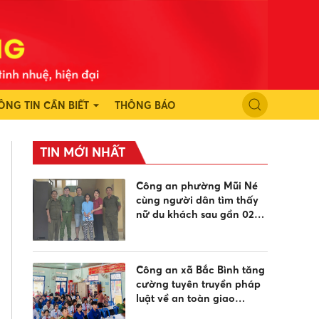
ÔNG TIN CẦN BIẾT
THÔNG BÁO
TIN MỚI NHẤT
Công an phường Mũi Né
cùng người dân tìm thấy
nữ du khách sau gần 02
ngày đi lạc
Công an xã Bắc Bình tăng
cường tuyên truyền pháp
luật về an toàn giao
thông, phòng chống đuối