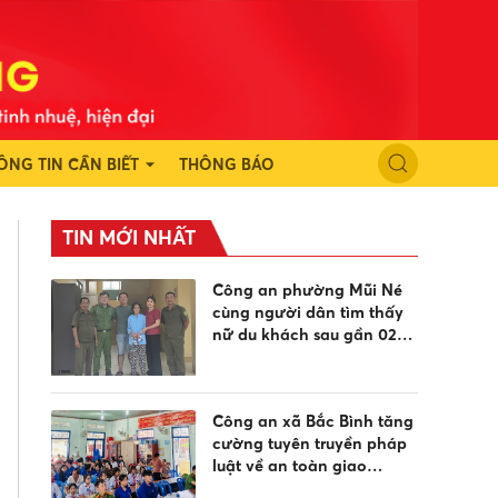
ÔNG TIN CẦN BIẾT
THÔNG BÁO
TIN MỚI NHẤT
Công an phường Mũi Né
cùng người dân tìm thấy
nữ du khách sau gần 02
ngày đi lạc
Công an xã Bắc Bình tăng
cường tuyên truyền pháp
luật về an toàn giao
thông, phòng chống đuối