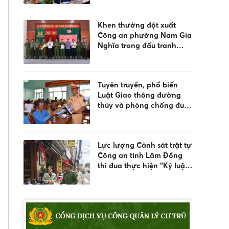
nước và quản lý vũ khí,
vật liệu nổ, công cụ hỗ trợ
Khen thưởng đột xuất
Công an phường Nam Gia
Nghĩa trong đấu tranh
phòng, chống tội phạm
Tuyên truyền, phổ biến
Luật Giao thông đường
thủy và phòng chống đuối
nước
Lực lượng Cảnh sát trật tự
Công an tỉnh Lâm Đồng
thi đua thực hiện “Kỷ luật
nhất - Trung thành nhất -
Gần dân nhất”