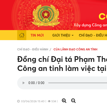
TIN MỚI
GIỚI THIỆU
CHỈ ĐẠO - ĐIỀU 
CHỈ ĐẠO - ĐIỀU HÀNH
CỦA LÃNH ĐẠO CÔNG AN TỈNH
Đồng chí Đại tá Phạm T
Công an tỉnh làm việc tạ
03/06/2026 15:40
|
534
|