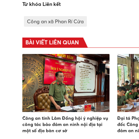
Từ khóa Liên kết
Công an xã Phan Rí Cửa
BÀI VIẾT LIÊN QUAN
Công an tỉnh Lâm Đồng hội ý nghiệp vụ
Đại tá P
công tác bảo đảm an ninh nội địa tại
đốc Công 
một số địa bàn cơ sở
đảm an ni
nghiệp N