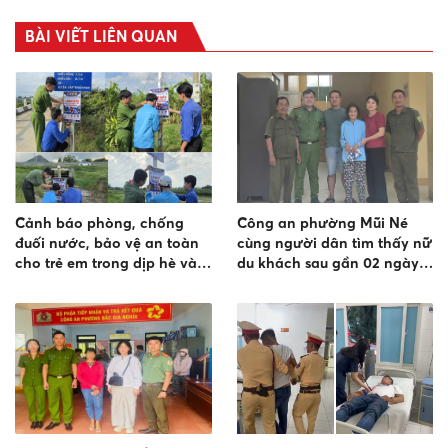
BÀI VIẾT LIÊN QUAN
Cảnh báo phòng, chống
Công an phường Mũi Né
đuối nước, bảo vệ an toàn
cùng người dân tìm thấy nữ
cho trẻ em trong dịp hè và
du khách sau gần 02 ngày
mùa mưa bão trên địa bàn
đi lạc
xã Hàm Kiệm