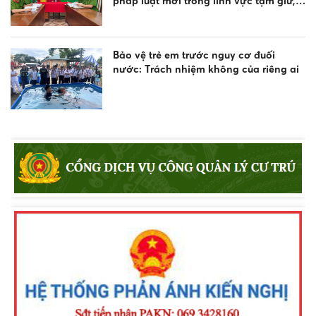
pháp luật mới trong lĩnh vực tạm giữ,
tạm giam và thi hành án hình sự
Bảo vệ trẻ em trước nguy cơ đuối
nước: Trách nhiệm không của riêng ai
Gần 200 doanh nghiệp vận tải ký cam
kết chấp hành pháp luật về trật tự, an
toàn giao thông
Bảo đảm an ninh, trật tự, tính nghiêm
minh của pháp luật và sự an toàn tuyệt
đối cho người tiến hành tố tụng, người
tham gia tố tụng