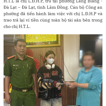
H.T.L là chị L.Đ.H.P, trú tại phường Lang Biang -
Đà Lạt – Đà Lạt, tỉnh Lâm Đồng. Cán bộ Công an
phường đã tiến hành làm việc với chị L.Đ.H.P và
trao trả lại ví tiền cùng toàn bộ tài sản bên trong
cho chị H.T.L.