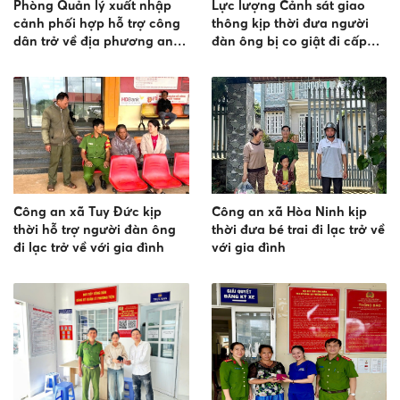
Phòng Quản lý xuất nhập
Lực lượng Cảnh sát giao
cảnh phối hợp hỗ trợ công
thông kịp thời đưa người
dân trở về địa phương an
đàn ông bị co giật đi cấp
toàn
cứu kịp thời
Công an xã Tuy Đức kịp
Công an xã Hòa Ninh kịp
thời hỗ trợ người đàn ông
thời đưa bé trai đi lạc trở về
đi lạc trở về với gia đình
với gia đình