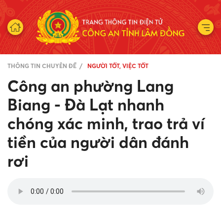
THÔNG TIN CHUYÊN ĐỀ
NGƯỜI TỐT, VIỆC TỐT
Công an phường Lang
Biang - Đà Lạt nhanh
chóng xác minh, trao trả ví
tiền của người dân đánh
rơi