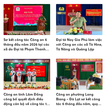
trọng điểm
trật tự
Sơ kết công tác Công an 6
Đại tá Nay Gia Phú làm việc
tháng đầu năm 2026 tại các
với Công an các xã Tà Hine,
xã do Đại tá Phạm Thanh
Tà Năng và Quảng Lập
Hùng phụ trách
Công an tỉnh Lâm Đồng
Công an phường Lang
công bố quyết định điều
Biang – Đà Lạt sơ kết công
động cán bộ về công tác tại
tác 6 tháng đầu năm, quyết