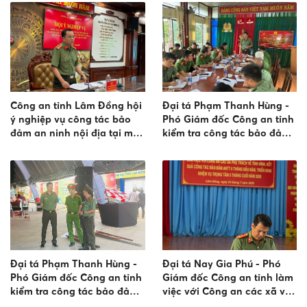
Công an tỉnh Lâm Đồng hội
Đại tá Phạm Thanh Hùng -
ý nghiệp vụ công tác bảo
Phó Giám đốc Công an tỉnh
đảm an ninh nội địa tại một
kiểm tra công tác bảo đảm
số địa bàn cơ sở
an ninh, trật tự tại Khu công
nghiệp Nhân Cơ
Đại tá Phạm Thanh Hùng -
Đại tá Nay Gia Phú - Phó
Phó Giám đốc Công an tỉnh
Giám đốc Công an tỉnh làm
kiểm tra công tác bảo đảm
việc với Công an các xã về
an ninh, an toàn hai sự kiện
nhiệm vụ bảo đảm an ninh,