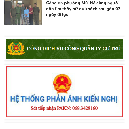
Công an phường Mũi Né cùng người
dân tìm thấy nữ du khách sau gần 02
ngày đi lạc
Công an xã Bắc Bình tăng cường tuyên
truyền pháp luật về an toàn giao
thông, phòng chống đuối nước và
quản lý vũ khí, vật liệu nổ, công cụ hỗ
trợ
Khen thưởng đột xuất Công an
phường Nam Gia Nghĩa trong đấu
tranh phòng, chống tội phạm