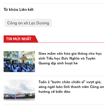
Từ khóa Liên kết
Công an xã Lạc Dương
TIN MỚI NHẤT
Gieo mầm văn hóa gia thông cho học
sinh Tiểu học Đức Nghĩa và Tuyên
Quang dịp sinh hoạt hè
Tuần 2 “bước chân chiến sĩ” vượt gió,
sáng ngời bản lĩnh thanh niên Công an
hướng về biển đảo