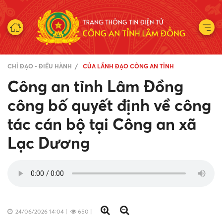
CHỈ ĐẠO - ĐIỀU HÀNH
CỦA LÃNH ĐẠO CÔNG AN TỈNH
Công an tỉnh Lâm Đồng
công bố quyết định về công
tác cán bộ tại Công an xã
Lạc Dương
24/06/2026 14:04
|
650
|