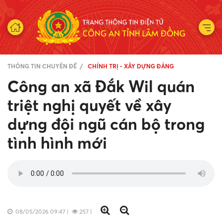
THÔNG TIN CHUYÊN ĐỀ
CHÍNH TRỊ - XÂY DỰNG ĐẢNG
Công an xã Đắk Wil quán
triệt nghị quyết về xây
dựng đội ngũ cán bộ trong
tình hình mới
08/05/2026 09:47
|
257
|