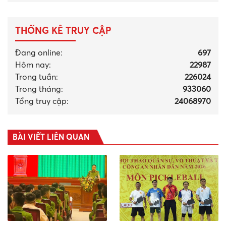
THỐNG KÊ TRUY CẬP
Đang online:
697
Hôm nay:
22987
Trong tuần:
226024
Trong tháng
:
933060
Tổng truy cập:
24068970
BÀI VIẾT LIÊN QUAN