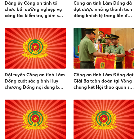
Đảng ủy Công an tỉnh tổ
Công an tỉnh Lâm Đồng đã
chức bồi dưỡng nghiệp vụ
đạt được những thành tích
công tác kiểm tra, giám sát
đáng khích lệ trong lần đầu
và kỷ luật của Đảng và bồi
tham gia thi đấu môn
dưỡng kỹ năng thực hiện
Pickleball, tại Vòng chung
giao dịch điện tử năm 2026
kết Hội thao Công an nhân
dân năm 2026
Đội tuyển Công an tỉnh Lâm
Công an tỉnh Lâm Đồng đạt
Đồng xuất sắc giành Huy
Giải Ba toàn đoàn tại Vòng
chương Đồng nội dung bắn
chung kết Hội thao quân sự,
súng đêm phối hợp tại Vòng
võ thuật và thể thao CAND
Chung kết Hội thao CAND
năm 2026
năm 2026