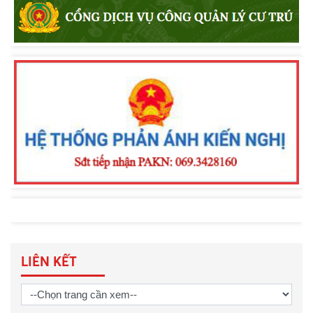
truyền pháp luật về an toàn giao
thông, phòng chống đuối nước và
quản lý vũ khí, vật liệu nổ, công cụ hỗ
trợ
Khen thưởng đột xuất Công an
phường Nam Gia Nghĩa trong đấu
tranh phòng, chống tội phạm
LIÊN KẾT