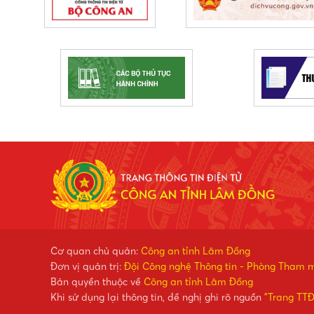
Cơ quan chủ quản:
Công an tỉnh Lâm Đồng
Đơn vị quản trị:
Đội Công nghệ Thông tin - Phòng Tham 
Bản quyền thuộc về
Công an tỉnh Lâm Đồng
Khi sử dụng lại thông tin, đề nghị ghi rõ nguồn
"Trang TT