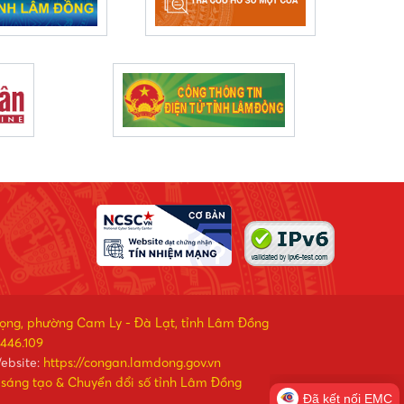
rọng, phường Cam Ly - Đà Lạt, tỉnh Lâm Đồng
446.109
ebsite:
https://congan.lamdong.gov.vn
 sáng tạo & Chuyển đổi số tỉnh Lâm Đồng
Đã kết nối EMC