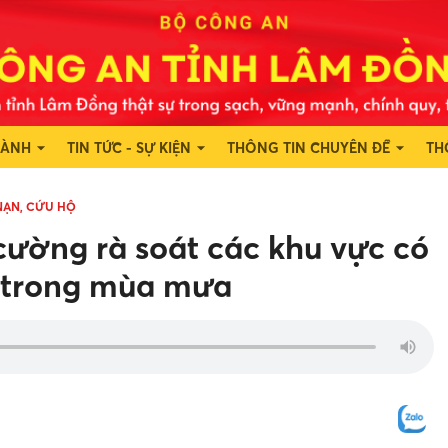
HÀNH
TIN TỨC - SỰ KIỆN
THÔNG TIN CHUYÊN ĐỀ
TH
NẠN, CỨU HỘ
cường rà soát các khu vực có
g trong mùa mưa