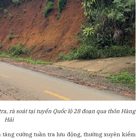
tra, rà soát tại tuyến Quốc lộ 28 đoạn qua thôn Hàng
Hải
ã tăng cường tuần tra lưu động, thường xuyên kiểm