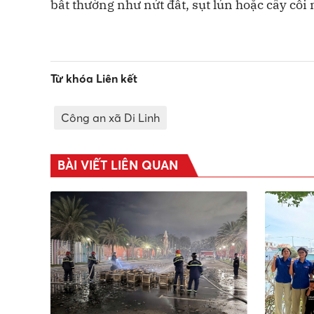
bất thường như nứt đất, sụt lún hoặc cây cối
Từ khóa Liên kết
Công an xã Di Linh
BÀI VIẾT LIÊN QUAN