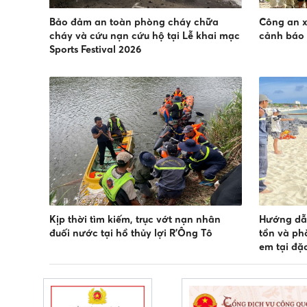
Bảo đảm an toàn phòng cháy chữa
Công an x
cháy và cứu nạn cứu hộ tại Lễ khai mạc
cảnh báo
Sports Festival 2026
Kịp thời tìm kiếm, trục vớt nạn nhân
Hướng dẫn
đuối nước tại hồ thủy lợi R’Ông Tô
tồn và ph
em tại đặ