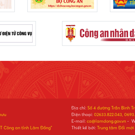
Địa chỉ:
Số 4 đường Trần Bình T
mưu
Điện thoại:
02633.822.043, 0693.
E-mail:
ca@lamdong.gov.vn
- W
ĐT Công an tỉnh Lâm Đồng"
Thiết kế bởi:
Trung tâm Đổi mới