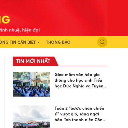
ÔNG TIN CẦN BIẾT
THÔNG BÁO
TIN MỚI NHẤT
Gieo mầm văn hóa gia
thông cho học sinh Tiểu
học Đức Nghĩa và Tuyên
Quang dịp sinh hoạt hè
Tuần 2 “bước chân chiến
sĩ” vượt gió, sáng ngời
bản lĩnh thanh niên Công
an hướng về biển đảo