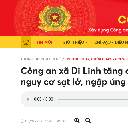
TIN MỚI
GIỚI THIỆU
CHỈ ĐẠO - ĐIỀU 
THÔNG TIN CHUYÊN ĐỀ
PHÒNG CHÁY, CHỮA CHÁY VÀ CỨU 
Công an xã Di Linh tăng 
nguy cơ sạt lở, ngập ún
05/06/2026 16:48
|
308
|