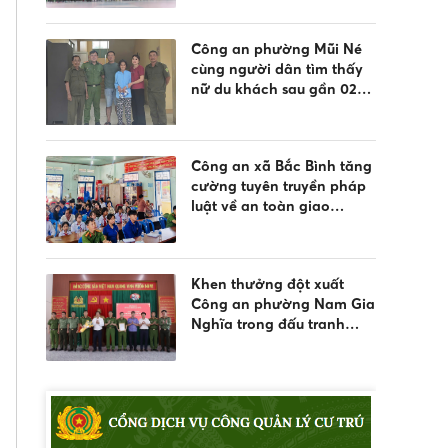
Công an phường Mũi Né
cùng người dân tìm thấy
nữ du khách sau gần 02
ngày đi lạc
Công an xã Bắc Bình tăng
cường tuyên truyền pháp
luật về an toàn giao
thông, phòng chống đuối
nước và quản lý vũ khí,
vật liệu nổ, công cụ hỗ trợ
Khen thưởng đột xuất
Công an phường Nam Gia
Nghĩa trong đấu tranh
phòng, chống tội phạm