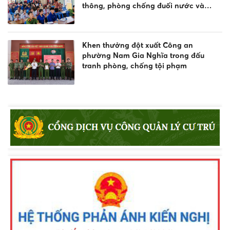
thông, phòng chống đuối nước và
quản lý vũ khí, vật liệu nổ, công cụ hỗ
trợ
Khen thưởng đột xuất Công an
phường Nam Gia Nghĩa trong đấu
tranh phòng, chống tội phạm
Tuyên truyền, phổ biến Luật Giao thông
đường thủy và phòng chống đuối
nước
Lực lượng Cảnh sát trật tự Công an
tỉnh Lâm Đồng thi đua thực hiện “Kỷ
luật nhất - Trung thành nhất - Gần dân
nhất”