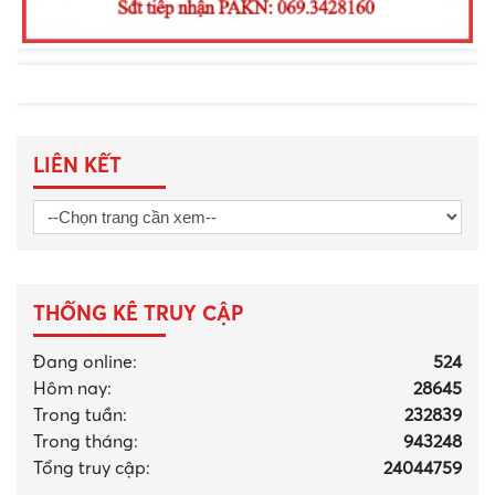
LIÊN KẾT
THỐNG KÊ TRUY CẬP
Đang online:
524
Hôm nay:
28645
Trong tuần:
232839
Trong tháng
:
943248
Tổng truy cập:
24044759