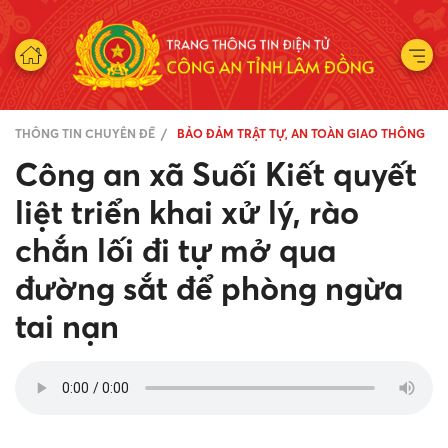
THÔNG TIN CHUYÊN ĐỀ
BẢO ĐẢM TRẬT TỰ, AN TOÀN GIAO THÔNG
Công an xã Suối Kiết quyết
liệt triển khai xử lý, rào
chắn lối đi tự mở qua
đường sắt để phòng ngừa
tai nạn