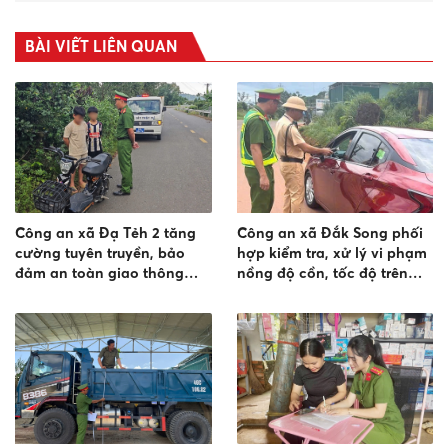
BÀI VIẾT LIÊN QUAN
Công an xã Đạ Tẻh 2 tăng
Công an xã Đắk Song phối
cường tuyên truyền, bảo
hợp kiểm tra, xử lý vi phạm
đảm an toàn giao thông
nồng độ cồn, tốc độ trên
cho học sinh
Tỉnh lộ 682