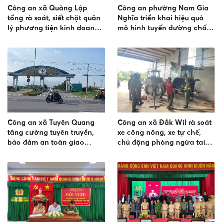
Công an xã Quảng Lập
Công an phường Nam Gia
tổng rà soát, siết chặt quản
Nghĩa triển khai hiệu quả
lý phương tiện kinh doanh
mô hình tuyến đường chấp
vận tải
hành tốt trật tự đô thị, an
toàn giao thông
Công an xã Tuyên Quang
Công an xã Đắk Wil rà soát
tăng cường tuyên truyền,
xe công nông, xe tự chế,
bảo đảm an toàn giao
chủ động phòng ngừa tai
thông đối với xe đưa đón
nạn giao thông
công nhân tại Khu công
nghiệp