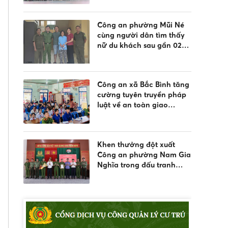
Công an phường Mũi Né
cùng người dân tìm thấy
nữ du khách sau gần 02
ngày đi lạc
Công an xã Bắc Bình tăng
cường tuyên truyền pháp
luật về an toàn giao
thông, phòng chống đuối
nước và quản lý vũ khí,
vật liệu nổ, công cụ hỗ trợ
Khen thưởng đột xuất
Công an phường Nam Gia
Nghĩa trong đấu tranh
phòng, chống tội phạm