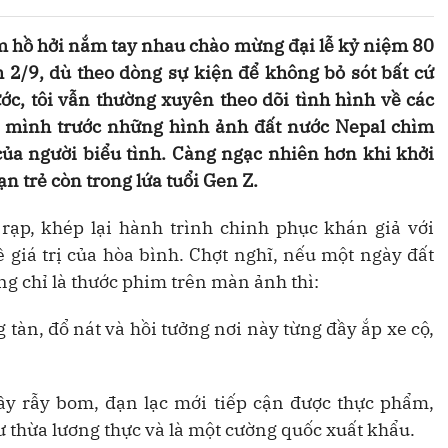
m hồ hởi nắm tay nhau chào mừng đại lễ kỷ niệm 80
/9, dù theo dòng sự kiện để không bỏ sót bất cứ
ớc, tôi vẫn thường xuyên theo dõi tình hình về các
ật mình trước những hình ảnh đất nước Nepal chìm
của người biểu tình. Càng ngạc nhiên hơn khi khởi
ạn trẻ còn trong lứa tuổi Gen Z.
rạp, khép lại hành trình chinh phục khán giả với
 giá trị của hòa bình. Chợt nghĩ, nếu một ngày đất
ng chỉ là thước phim trên màn ảnh thì:
tàn, đổ nát và hồi tưởng nơi này từng đầy ắp xe cộ,
ầy rẫy bom, đạn lạc mới tiếp cận được thực phẩm,
 thừa lương thực và là một cường quốc xuất khẩu.