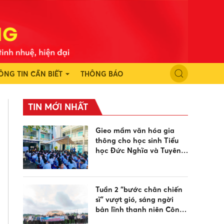
ÔNG TIN CẦN BIẾT
THÔNG BÁO
TIN MỚI NHẤT
Gieo mầm văn hóa gia
thông cho học sinh Tiểu
học Đức Nghĩa và Tuyên
Quang dịp sinh hoạt hè
Tuần 2 “bước chân chiến
sĩ” vượt gió, sáng ngời
bản lĩnh thanh niên Công
an hướng về biển đảo