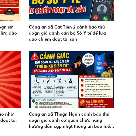
oạn sử
Công an xã Cát Tiên 2 cảnh báo thủ
 lừa đảo
đoạn giả danh cán bộ Sở Y tế để lừa
đảo chiếm đoạt tài sản
ạo nhờ
Công an xã Thuận Hạnh cảnh báo thủ
đoạt tài
đoạn giả danh cơ quan chức năng
hướng dẫn cập nhật thông tin bảo hiểm
y tế để chiếm đoạt tài sản