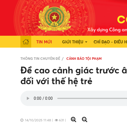
TIN MỚI
GIỚI THIỆU
CHỈ ĐẠO - ĐIỀU 
THÔNG TIN CHUYÊN ĐỀ
CẢNH BÁO TỘI PHẠM
Đề cao cảnh giác trước 
đối với thế hệ trẻ
14/10/2025 11:48
|
631
|