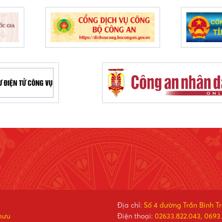
Địa chỉ:
Số 4 đường Trần Bình T
mưu
Điện thoại:
02633.822.043, 0693.