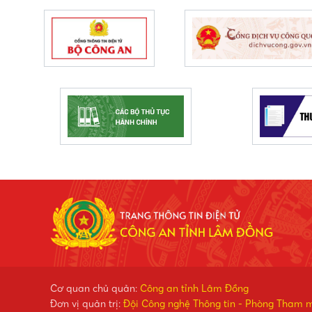
Cơ quan chủ quản:
Công an tỉnh Lâm Đồng
Đơn vị quản trị:
Đội Công nghệ Thông tin - Phòng Tham 