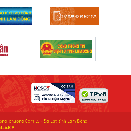
rọng, phường Cam Ly - Đà Lạt, tỉnh Lâm Đồng
446.109