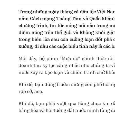
Trong những ngày tháng cả dân tộc Việt Na
năm Cách mạng Tháng Tám và Quốc khánh 2
chương trình, tin tức nóng hổi nào trong nư
điểm nóng trên thế giới và không khỏi gi
trong biển lửa sau cơn cuồng loạn đốt phá 
xướng, đi đầu các cuộc biểu tình này là các b
Mới đây, bộ phim “Mưa đỏ” chính thức rời 
doanh thu kỷ lục càng nhắc nhở chúng ta về
nước xảy ra bạo loạn và chiến tranh chứ khô
Khi đó, bạn đứng trước những con phố hoang 
rợp cờ, hoa.
Khi đó, bạn phải vượt qua hàng chục km đ
hàng hóa và hồi tưởng đất nước mình từng dư