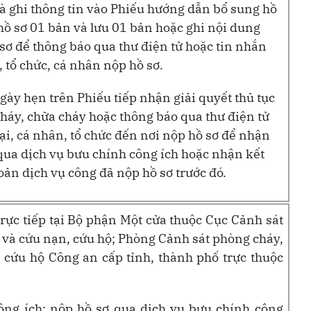
à ghi thông tin vào Phiếu hướng dẫn bổ sung hồ
hồ sơ 01 bản và lưu 01 bản hoặc ghi nội dung
ơ để thông báo qua thư điện tử hoặc tin nhắn
, tổ chức, cá nhân nộp hồ sơ.
ngày hẹn trên Phiếu tiếp nhận giải quyết thủ tục
háy, chữa cháy hoặc thông báo qua thư điện tử
ại, cá nhân, tổ chức đến nơi nộp hồ sơ để nhận
 qua dịch vụ bưu chính công ích hoặc nhận kết
oản dịch vụ công đã nộp hồ sơ trước đó.
 trực tiếp tại Bộ phận Một cửa thuộc
Cục Cảnh sát
 và cứu nạn, cứu hộ; Phòng Cảnh sát phòng cháy,
 cứu hộ Công an cấp tỉnh, thành phố trực thuộc
ông ích: nộp hồ sơ qua dịch vụ bưu chính công