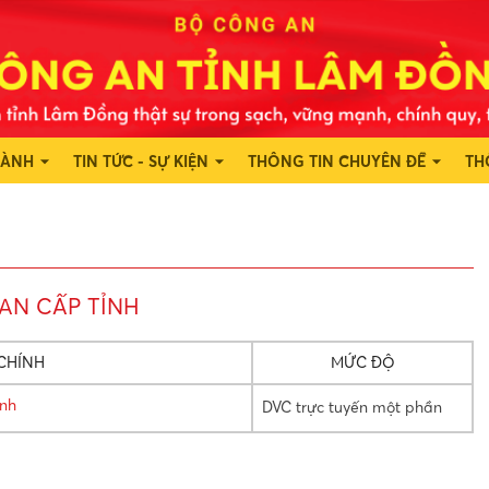
HÀNH
TIN TỨC - SỰ KIỆN
THÔNG TIN CHUYÊN ĐỀ
TH
AN CẤP TỈNH
CHÍNH
MỨC ĐỘ
anh
DVC trực tuyến một phần