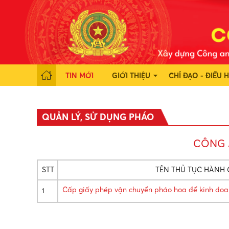
TIN MỚI
GIỚI THIỆU
CHỈ ĐẠO - ĐIỀU 
QUẢN LÝ, SỬ DỤNG PHÁO
CÔNG 
STT
TÊN THỦ TỤC HÀNH 
Cấp giấy phép vận chuyển pháo hoa để kinh do
1