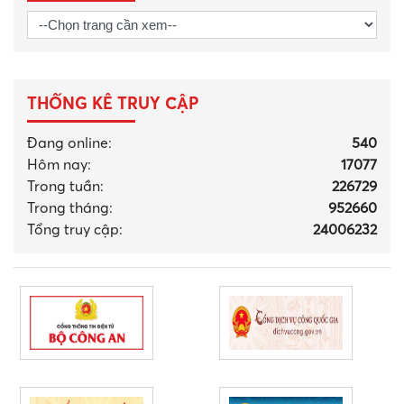
THỐNG KÊ TRUY CẬP
Đang online:
540
Hôm nay:
17077
Trong tuần:
226729
Trong tháng
:
952660
Tổng truy cập:
24006232