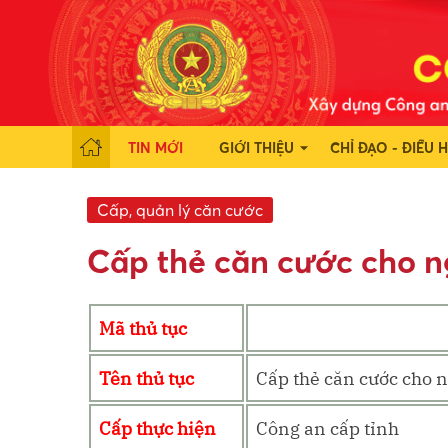
TIN MỚI
GIỚI THIỆU
CHỈ ĐẠO - ĐIỀU 
Cấp, quản lý căn cước
Cấp thẻ căn cước cho ng
Mã thủ tục
Tên thủ tục
Cấp thẻ căn cước cho n
Cấp thực hiện
Công an cấp tỉnh