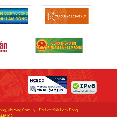
rọng, phường Cam Ly - Đà Lạt, tỉnh Lâm Đồng
446.109