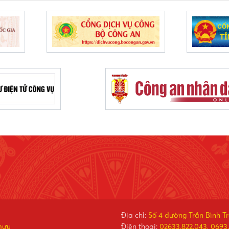
Địa chỉ:
Số 4 đường Trần Bình T
mưu
Điện thoại:
02633.822.043, 0693.