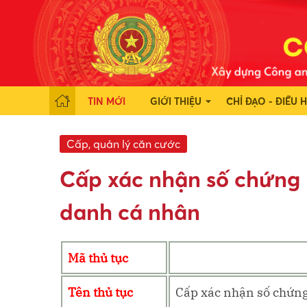
TIN MỚI
GIỚI THIỆU
CHỈ ĐẠO - ĐIỀU 
Cấp, quản lý căn cước
Cấp xác nhận số chứng 
danh cá nhân
Mã thủ tục
Tên thủ tục
Cấp xác nhận số chứng