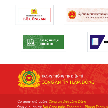
Cơ quan chủ quản:
Công an tỉnh Lâm Đồng
Đơn vị quản trị:
Đội Công nghệ Thông tin - Phòng Tham 