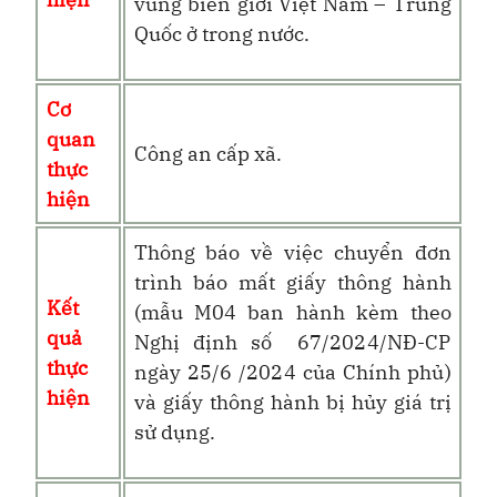
vùng biên giới Việt Nam – Trung
Quốc ở trong nước.
Cơ
quan
Công an cấp xã
.
thực
hiện
Thông báo về việc chuyển đơn
trình báo mất giấy thông hành
Kết
(mẫu M04 ban hành kèm theo
quả
Nghị định số
67/2024/NĐ-CP
thực
ngày 25/6 /2024 của Chính phủ
)
hiện
và giấy thông hành bị hủy giá trị
sử dụng.