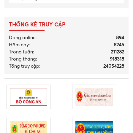
THỐNG KÊ TRUY CẬP
Đang online:
894
Hôm nay:
8245
Trong tuần:
211282
Trong tháng
:
918318
Tổng truy cập:
24054228