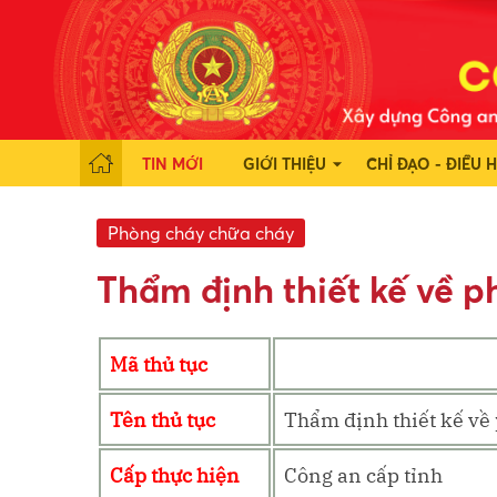
TIN MỚI
GIỚI THIỆU
CHỈ ĐẠO - ĐIỀU 
Phòng cháy chữa cháy
Thẩm định thiết kế về 
Mã thủ tục
Tên thủ tục
Thẩm định thiết kế về
Cấp thực hiện
Công an cấp tỉnh