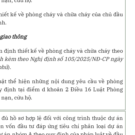
 nạn, cứu hộ.
hiết kế về phòng cháy và chữa cháy của chủ đầu
nh
.
 giao thông
 định thiết kế về phòng cháy và chữa cháy theo
h kèm theo Nghị định số 105/2025/NĐ-CP ngày
phủ
).
huật thể hiện những nội dung yêu cầu về phòng
y định tại điểm d khoản 2 Điều 16 Luật Phòng
 nạn, cứu hộ
.
 đủ hồ sơ hợp lệ
đối với
công trình thuộc dự án
n vốn đầu tư đáp ứng tiêu chí phân loại dự án
dự án nhóm A theo quy định của pháp luật về đầu