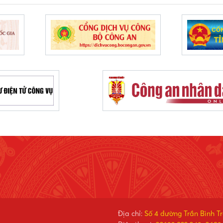
Địa chỉ:
Số 4 đường Trần Bình T