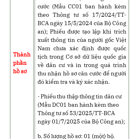
cước
(Mẫu CC01 ban hành kèm
theo Thông tư số 17/2024/TT-
BCA ngày 15/5/2024 của Bộ Công
an); Phiếu được tạo lập khi trích
xuất thông tin của người gốc Việt
Nam chưa xác định được quốc
Thành
tịch trong Cơ sở dữ liệu quốc gia
phần
về dân cư và in trong quá trình
hồ sơ
thu nhận hồ sơ căn cước để người
đó kiểm tra và ký xác nhận.
- Phiếu thu thập thông tin dân cư
(Mẫu DC01 ban hành kèm theo
Thông tư số
53
/202
5
/TT-BCA
ngày
01
/
7
/202
5
của Bộ Công an);
b. Số lượng hồ sơ: 01 (một) bộ.