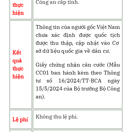
Công an cấp
tỉnh
.
thực
hiện
Thông tin của người gốc Việt Nam
chưa xác định được quốc tịch
được thu thập, cập nhật vào Cơ
sở dữ liệu quốc gia về dân cư.
Kết
quả
Giấy chứng nhận căn cước (
M
ẫu
thực
CC01
ban hành kèm theo Thông
hiện
tư số 16/2024/TT-BCA ngày
15/5/2024 của Bộ trưởng Bộ Công
an
).
Không thu lệ phí.
Lệ phí