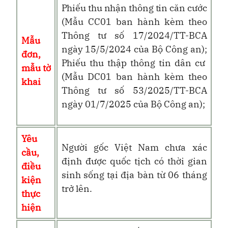
Phiếu thu nhận thông tin căn cước
(Mẫu CC01 ban hành kèm theo
Thông tư số 17/2024/TT-BCA
Mẫu
ngày 15/5/2024 của Bộ Công an);
đơn,
Phiếu thu thập thông tin dân cư
mẫu tờ
(Mẫu DC01 ban hành kèm theo
khai
Thông tư số
53
/202
5
/TT-BCA
ngày
01
/
7
/202
5
của Bộ Công an);
Yêu
Người gốc Việt Nam chưa xác
cầu,
định được quốc tịch có thời gian
điều
sinh sống tại địa bàn từ 06 tháng
kiện
trở lên.
thực
hiện