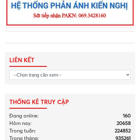
LIÊN KẾT
THỐNG KÊ TRUY CẬP
Đang online:
160
Hôm nay:
20658
Trong tuần:
224852
Trong tháng
:
935261