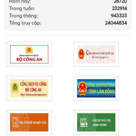
Hôm nay:
28720
Trong tuần:
232914
Trong tháng
:
943323
Tổng truy cập:
24044834