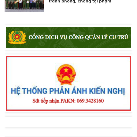
tranh phòng, chống tội phạm
Tuyên truyền, phổ biến Luật Giao thông
đường thủy và phòng chống đuối
nước
Lực lượng Cảnh sát trật tự Công an
tỉnh Lâm Đồng thi đua thực hiện “Kỷ
luật nhất - Trung thành nhất - Gần dân
nhất”