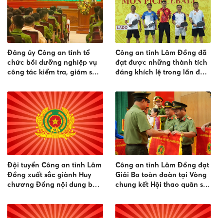
Đảng ủy Công an tỉnh tổ
Công an tỉnh Lâm Đồng đã
chức bồi dưỡng nghiệp vụ
đạt được những thành tích
công tác kiểm tra, giám sát
đáng khích lệ trong lần đầu
và kỷ luật của Đảng và bồi
tham gia thi đấu môn
dưỡng kỹ năng thực hiện
Pickleball, tại Vòng chung
giao dịch điện tử năm 2026
kết Hội thao Công an nhân
dân năm 2026
Đội tuyển Công an tỉnh Lâm
Công an tỉnh Lâm Đồng đạt
Đồng xuất sắc giành Huy
Giải Ba toàn đoàn tại Vòng
chương Đồng nội dung bắn
chung kết Hội thao quân sự,
súng đêm phối hợp tại Vòng
võ thuật và thể thao CAND
Chung kết Hội thao CAND
năm 2026
năm 2026