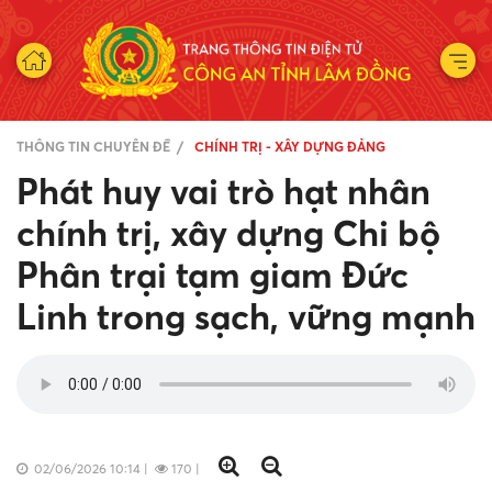
THÔNG TIN CHUYÊN ĐỀ
CHÍNH TRỊ - XÂY DỰNG ĐẢNG
Phát huy vai trò hạt nhân
chính trị, xây dựng Chi bộ
Phân trại tạm giam Đức
Linh trong sạch, vững mạnh
02/06/2026 10:14
|
170
|