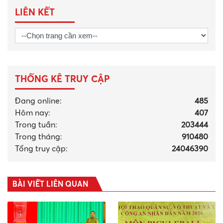
LIÊN KẾT
THỐNG KÊ TRUY CẬP
Đang online:
485
Hôm nay:
407
Trong tuần:
203444
Trong tháng
:
910480
Tổng truy cập:
24046390
BÀI VIẾT LIÊN QUAN