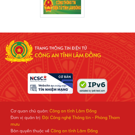
Cơ quan chủ quản:
Công an tỉnh Lâm Đồng
Đơn vị quản trị:
Đội Công nghệ Thông tin - Phòng Tham
mưu
Bản quyền thuộc về
Công an tỉnh Lâm Đồng