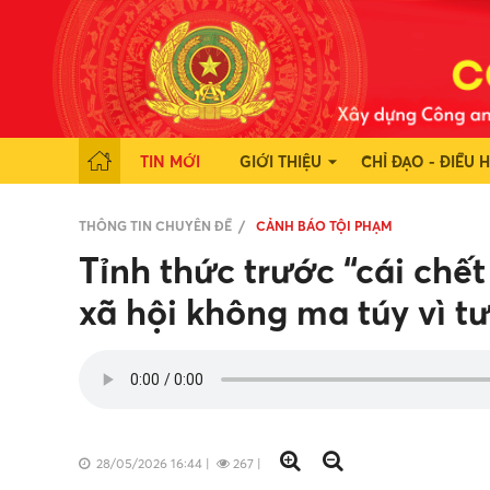
TIN MỚI
GIỚI THIỆU
CHỈ ĐẠO - ĐIỀU 
THÔNG TIN CHUYÊN ĐỀ
CẢNH BÁO TỘI PHẠM
Tỉnh thức trước “cái chế
xã hội không ma túy vì tư
28/05/2026 16:44
|
267
|