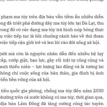
ội phạm ma túy trên địa bàn vẫn tiềm ẩn nhiều diễn
g đã triệt phá đường dây ma túy lớn tại Đà Lạt, thu
trong đó có các dạng ma túy trá hình núp bóng thực
ụ việc tiếp tục là hồi chuông cảnh báo về thủ đoạn
ệc tiếp cận giới trẻ và len lỏi vào đời sống xã hội.
gười mà còn là nguyên nhân dẫn đến nhiều hệ lụy
p, cướp giật, bạo lực, gây rối trật tự công cộng và
nh thiếu niên – lực lượng lao động và là tương lai
không chỉ cuộc sống của bản thân, gia đình bị ảnh
triển bền vững của xã hội.
 tiêu quốc gia phòng, chống ma túy đến năm 2030
phường trên cả nước không có ma túy, thời gian qua,
n địa bàn Lâm Đồng đã tăng cường công tác tuyên