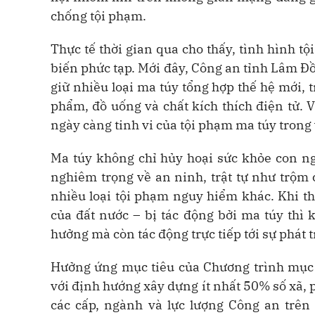
chống tội phạm.
Thực tế thời gian qua cho thấy, tình hình t
biến phức tạp. Mới đây, Công an tỉnh Lâm Đồn
giữ nhiều loại ma túy tổng hợp thế hệ mới, 
phẩm, đồ uống và chất kích thích điện tử. V
ngày càng tinh vi của tội phạm ma túy trong vi
Ma túy không chỉ hủy hoại sức khỏe con n
nghiêm trọng về an ninh, trật tự như trộm cắ
nhiều loại tội phạm nguy hiểm khác. Khi tha
của đất nước – bị tác động bởi ma túy thì 
hưởng mà còn tác động trực tiếp tới sự phát 
Hưởng ứng mục tiêu của Chương trình mục
với định hướng xây dựng ít nhất 50% số xã, 
các cấp, ngành và lực lượng Công an trê