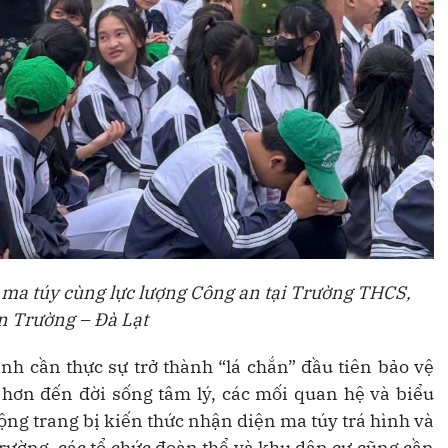
i ma túy cùng lực lượng Công an tại Trường THCS,
 Trường – Đà Lạt
h cần thực sự trở thành “lá chắn” đầu tiên bảo vệ
ơn đến đời sống tâm lý, các mối quan hệ và biểu
ộng trang bị kiến thức nhận diện ma túy trá hình và
rường, các tổ chức đoàn thể và khu dân cư cũng cần