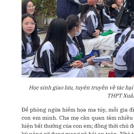
Học sinh giao lưu, tuyên truyền về tác hạ
THPT Xuân
Để phòng ngừa hiểm họa ma túy, mỗi gia đìn
con em mình. Cha mẹ cần quan tâm nhiều h
hiện bất thường của con em; đồng thời chủ đ
kỹ năng sử dụng mạng xã hội an toàn. Nhà t