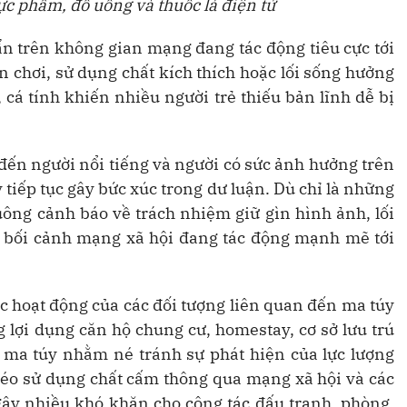
ực phẩm, đồ uống và thuốc lá điện tử
ẩn trên không gian mạng đang tác động tiêu cực tới
 chơi, sử dụng chất kích thích hoặc lối sống hưởng
 cá tính khiến nhiều người trẻ thiếu bản lĩnh dễ bị
 đến người nổi tiếng và người có sức ảnh hưởng trên
 tiếp tục gây bức xúc trong dư luận. Dù chỉ là những
uông cảnh báo về trách nhiệm giữ gìn hình ảnh, lối
g bối cảnh mạng xã hội đang tác động mạnh mẽ tới
c hoạt động của các đối tượng liên quan đến ma túy
 lợi dụng căn hộ chung cư, homestay, cơ sở lưu trú
t ma túy nhằm né tránh sự phát hiện của lực lượng
kéo sử dụng chất cấm thông qua mạng xã hội và các
ây nhiều khó khăn cho công tác đấu tranh, phòng,