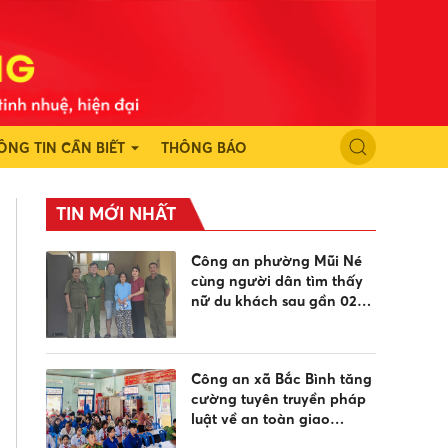
ÔNG TIN CẦN BIẾT
THÔNG BÁO
TIN MỚI NHẤT
Công an phường Mũi Né
cùng người dân tìm thấy
nữ du khách sau gần 02
ngày đi lạc
Công an xã Bắc Bình tăng
cường tuyên truyền pháp
luật về an toàn giao
thông, phòng chống đuối