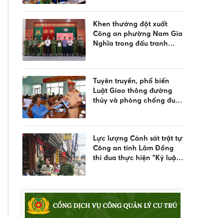
nước và quản lý vũ khí,
vật liệu nổ, công cụ hỗ trợ
Khen thưởng đột xuất
Công an phường Nam Gia
Nghĩa trong đấu tranh
phòng, chống tội phạm
Tuyên truyền, phổ biến
Luật Giao thông đường
thủy và phòng chống đuối
nước
Lực lượng Cảnh sát trật tự
Công an tỉnh Lâm Đồng
thi đua thực hiện “Kỷ luật
nhất - Trung thành nhất -
Gần dân nhất”