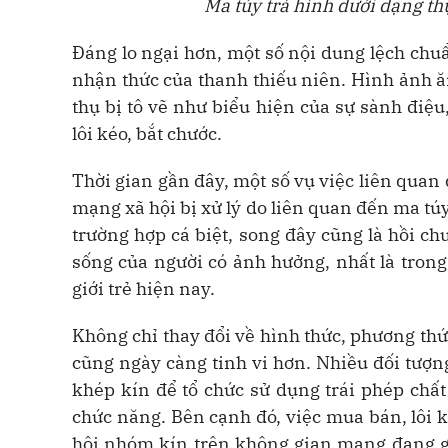
Ma túy trá hình dưới dạng th
Đáng lo ngại hơn, một số nội dung lệch chu
nhận thức của thanh thiếu niên. Hình ảnh ăn
thụ bị tô vẽ như biểu hiện của sự sành điệu,
lôi kéo, bắt chước.
Thời gian gần đây, một số vụ việc liên quan
mạng xã hội bị xử lý do liên quan đến ma túy
trường hợp cá biệt, song đây cũng là hồi ch
sống của người có ảnh hưởng, nhất là tron
giới trẻ hiện nay.
Không chỉ thay đổi về hình thức, phương thứ
cũng ngày càng tinh vi hơn. Nhiều đối tượng
khép kín để tổ chức sử dụng trái phép chấ
chức năng. Bên cạnh đó, việc mua bán, lôi 
hội nhóm kín trên không gian mạng đang g