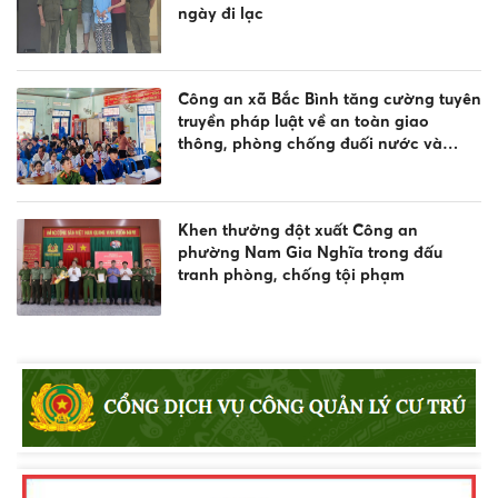
ngày đi lạc
Công an xã Bắc Bình tăng cường tuyên
truyền pháp luật về an toàn giao
thông, phòng chống đuối nước và
quản lý vũ khí, vật liệu nổ, công cụ hỗ
trợ
Khen thưởng đột xuất Công an
phường Nam Gia Nghĩa trong đấu
tranh phòng, chống tội phạm
Tuyên truyền, phổ biến Luật Giao thông
đường thủy và phòng chống đuối
nước
Lực lượng Cảnh sát trật tự Công an