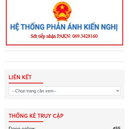
tỉnh Lâm Đồng thi đua thực hiện “Kỷ
luật nhất - Trung thành nhất - Gần dân
nhất”
LIÊN KẾT
THỐNG KÊ TRUY CẬP
Đang online:
455