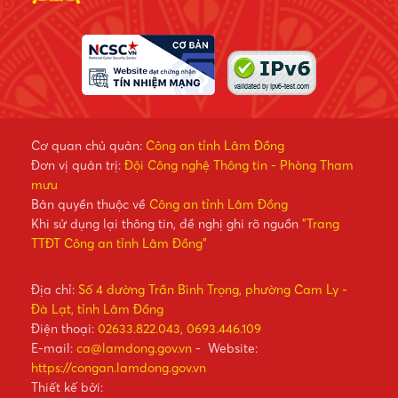
Cơ quan chủ quản:
Công an tỉnh Lâm Đồng
Đơn vị quản trị:
Đội Công nghệ Thông tin - Phòng Tham
mưu
Bản quyền thuộc về
Công an tỉnh Lâm Đồng
Khi sử dụng lại thông tin, đề nghị ghi rõ nguồn
"Trang
TTĐT Công an tỉnh Lâm Đồng"
Địa chỉ:
Số 4 đường Trần Bình Trọng, phường Cam Ly -
Đà Lạt, tỉnh Lâm Đồng
Điện thoại:
02633.822.043, 0693.446.109
E-mail:
ca@lamdong.gov.vn
- Website:
https://congan.lamdong.gov.vn
Thiết kế bởi: