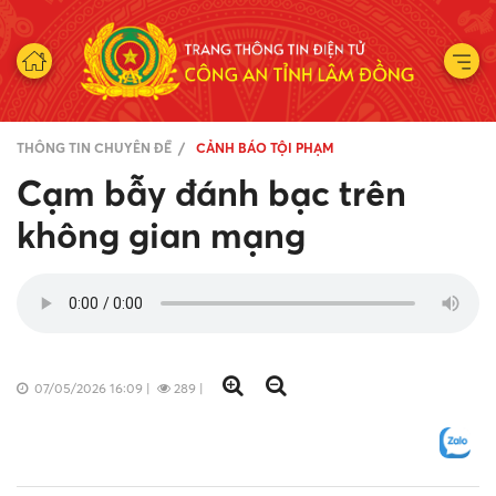
THÔNG TIN CHUYÊN ĐỀ
CẢNH BÁO TỘI PHẠM
Cạm bẫy đánh bạc trên
không gian mạng
07/05/2026 16:09
|
289
|