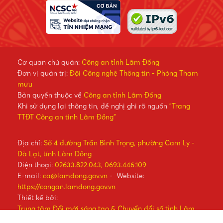
Cơ quan chủ quản:
Công an tỉnh Lâm Đồng
Đơn vị quản trị:
Đội Công nghệ Thông tin - Phòng Tham
mưu
Bản quyền thuộc về
Công an tỉnh Lâm Đồng
Khi sử dụng lại thông tin, đề nghị ghi rõ nguồn
"Trang
TTĐT Công an tỉnh Lâm Đồng"
Địa chỉ:
Số 4 đường Trần Bình Trọng, phường Cam Ly -
Đà Lạt, tỉnh Lâm Đồng
Điện thoại:
02633.822.043, 0693.446.109
E-mail:
ca@lamdong.gov.vn
- Website:
https://congan.lamdong.gov.vn
Thiết kế bởi:
Trung tâm Đổi mới sáng tạo & Chuyển đổi số tỉnh Lâm
Đồng