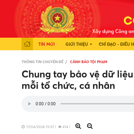
TIN MỚI
GIỚI THIỆU
CHỈ ĐẠO - ĐIỀU 
THÔNG TIN CHUYÊN ĐỀ
CẢNH BÁO TỘI PHẠM
Chung tay bảo vệ dữ liệu
mỗi tổ chức, cá nhân
17/04/2026 15:57
|
414
|