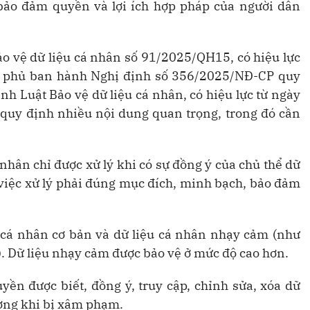
 bảo đảm quyền và lợi ích hợp pháp của người dân
o vệ dữ liệu cá nhân số 91/2025/QH15, có hiệu lực
h phủ ban hành Nghị định số 356/2025/NĐ-CP quy
ành Luật Bảo vệ dữ liệu cá nhân, có hiệu lực từ ngày
 quy định nhiều nội dung quan trọng, trong đó cần
 nhân chỉ được xử lý khi có sự đồng ý của chủ thể dữ
; việc xử lý phải đúng mục đích, minh bạch, bảo đảm
u cá nhân cơ bản và dữ liệu cá nhân nhạy cảm (như
…). Dữ liệu nhạy cảm được bảo vệ ở mức độ cao hơn.
yền được biết, đồng ý, truy cập, chỉnh sửa, xóa dữ
hường khi bị xâm phạm.