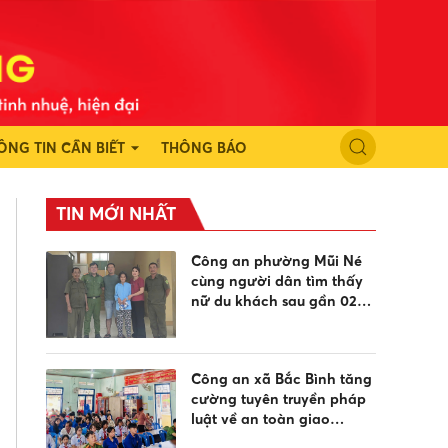
ÔNG TIN CẦN BIẾT
THÔNG BÁO
TIN MỚI NHẤT
Công an phường Mũi Né
cùng người dân tìm thấy
nữ du khách sau gần 02
ngày đi lạc
Công an xã Bắc Bình tăng
cường tuyên truyền pháp
luật về an toàn giao
thông, phòng chống đuối