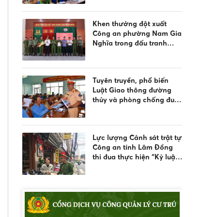
nước và quản lý vũ khí,
vật liệu nổ, công cụ hỗ trợ
Khen thưởng đột xuất
Công an phường Nam Gia
Nghĩa trong đấu tranh
phòng, chống tội phạm
Tuyên truyền, phổ biến
Luật Giao thông đường
thủy và phòng chống đuối
nước
Lực lượng Cảnh sát trật tự
Công an tỉnh Lâm Đồng
thi đua thực hiện “Kỷ luật
nhất - Trung thành nhất -
Gần dân nhất”