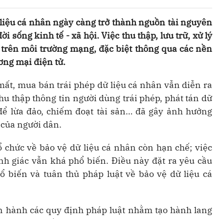
liệu cá nhân ngày càng trở thành nguồn tài nguyên
i sống kinh tế - xã hội. Việc thu thập, lưu trữ, xử lý
n trên môi trường mạng, đặc biệt thông qua các nền
ương mại điện tử.
 mất, mua bán trái phép dữ liệu cá nhân vẫn diễn ra
hu thập thông tin người dùng trái phép, phát tán dữ
để lừa đảo, chiếm đoạt tài sản… đã gây ảnh hưởng
 của người dân.
 chức về bảo vệ dữ liệu cá nhân còn hạn chế; việc
ảnh giác vẫn khá phổ biến. Điều này đặt ra yêu cầu
ổ biến và tuân thủ pháp luật về bảo vệ dữ liệu cá
an hành các quy định pháp luật nhằm tạo hành lang