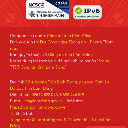
Cơ quan chủ quản:
Công an tỉnh Lâm Đồng
Đơn vị quản trị:
Đội Công nghệ Thông tin - Phòng Tham
mưu
Bản quyền thuộc về
Công an tỉnh Lâm Đồng
Khi sử dụng lại thông tin, đề nghị ghi rõ nguồn
"Trang
TTĐT Công an tỉnh Lâm Đồng"
Địa chỉ:
Số 4 đường Trần Bình Trọng, phường Cam Ly -
Đà Lạt, tỉnh Lâm Đồng
Điện thoại:
02633.822.043, 0693.446.109
E-mail:
ca@lamdong.gov.vn
- Website:
https://congan.lamdong.gov.vn
Thiết kế bởi:
Trung tâm Đổi mới sáng tạo & Chuyển đổi số tỉnh Lâm
Đồng