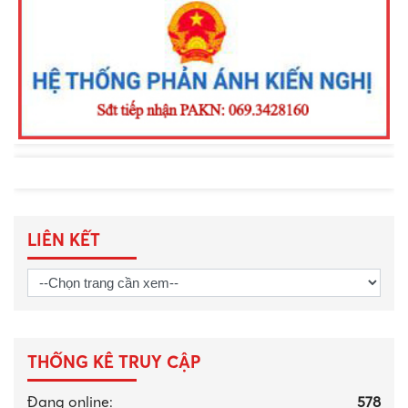
game online và phòng chống tội phạm
thanh thiếu niên dịp hè 2026 tại xã Tân
Hội
LIÊN KẾT
THỐNG KÊ TRUY CẬP
Đang online:
578