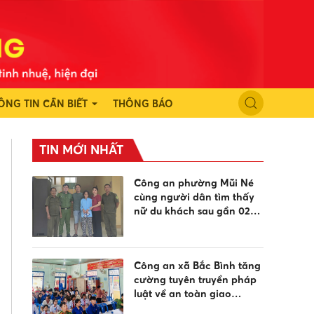
ÔNG TIN CẦN BIẾT
THÔNG BÁO
TIN MỚI NHẤT
Công an phường Mũi Né
cùng người dân tìm thấy
nữ du khách sau gần 02
ngày đi lạc
Công an xã Bắc Bình tăng
cường tuyên truyền pháp
luật về an toàn giao
thông, phòng chống đuối