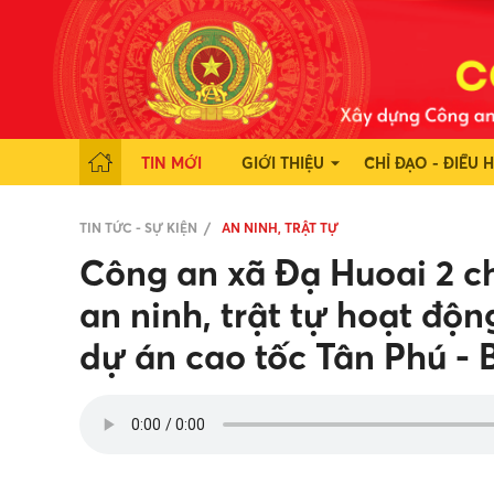
TIN MỚI
GIỚI THIỆU
CHỈ ĐẠO - ĐIỀU 
TIN TỨC - SỰ KIỆN
AN NINH, TRẬT TỰ
Công an xã Đạ Huoai 2 
an ninh, trật tự hoạt độ
dự án cao tốc Tân Phú - 