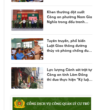
nước và quản lý vũ khí,
vật liệu nổ, công cụ hỗ trợ
Khen thưởng đột xuất
Công an phường Nam Gia
Nghĩa trong đấu tranh
phòng, chống tội phạm
Tuyên truyền, phổ biến
Luật Giao thông đường
thủy và phòng chống đuối
nước
Lực lượng Cảnh sát trật tự
Công an tỉnh Lâm Đồng
thi đua thực hiện “Kỷ luật
nhất - Trung thành nhất -
Gần dân nhất”