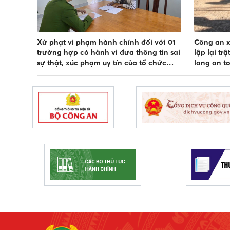
Xử phạt vi phạm hành chính đối với 01
Công an x
trường hợp có hành vi đưa thông tin sai
lập lại tr
sự thật, xúc phạm uy tín của tổ chức
lang an t
trên mạng xã hội