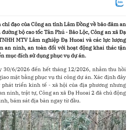
à chỉ đạo của Công an tỉnh Lâm Đồng về bảo đảm an
án đường bộ cao tốc Tân Phú - Bảo Lộc, Công an xã Đạ
y TNHH MTV Lâm nghiệp Đạ Huoai và các lực lượng
 an ninh, an toàn đối với hoạt động khai thác tận
ển mục đích sử dụng phục vụ dự án.
ày 30/6/2026 đến hết tháng 12/2026, nhằm thu hồi
giao mặt bằng phục vụ thi công dự án. Xác định đây
 phát triển kinh tế - xã hội của địa phương nhưng
an ninh, trật tự, Công an xã Đạ Huoai 2 đã chủ động
nh, bám sát địa bàn ngay từ đầu.