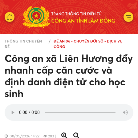
THÔNG TIN CHUYÊN
ĐỀ ÁN 06 - CHUYỂN ĐỔI SỐ - DỊCH VỤ
ĐỀ
CÔNG
Công an xã Liên Hương đẩy
nhanh cấp căn cước và
định danh điện tử cho học
sinh
08/05/2026 14:22
|
283
|