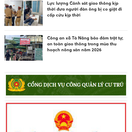
Lực lượng Cảnh sát giao thông kịp
thời đưa người đàn ông bị co giật đi
cấp cứu kịp thời
Công an xã Tà Năng bảo đảm trật tự,
an toàn giao thông trong mùa thu
hoạch nông sản năm 2026
Công an xã Tà Năng vận động người
dân tự nguyện giao nộp súng tự chế
Tăng cường quản lý dịch vụ Internet,
game online và phòng chống tội phạm
thanh thiếu niên dịp hè 2026 tại xã Tân
Hội