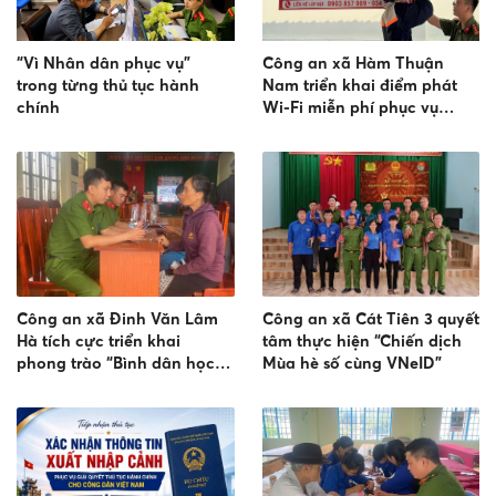
“Vì Nhân dân phục vụ”
Công an xã Hàm Thuận
trong từng thủ tục hành
Nam triển khai điểm phát
chính
Wi-Fi miễn phí phục vụ
Nhân dân
Công an xã Đinh Văn Lâm
Công an xã Cát Tiên 3 quyết
Hà tích cực triển khai
tâm thực hiện “Chiến dịch
phong trào “Bình dân học
Mùa hè số cùng VNeID”
vụ số”