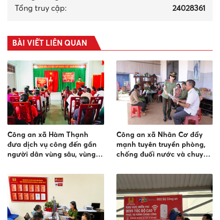
Tổng truy cập:
24028361
BÀI VIẾT LIÊN QUAN
Công an xã Hàm Thạnh
Công an xã Nhân Cơ đẩy
đưa dịch vụ công đến gần
mạnh tuyên truyền phòng,
người dân vùng sâu, vùng
chống đuối nước và chuyển
xa
đổi số trong vùng đồng bào
dân tộc thiểu số