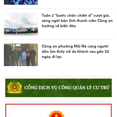
Tuần 2 “bước chân chiến sĩ” vượt gió,
sáng ngời bản lĩnh thanh niên Công an
hướng về biển đảo
Công an phường Mũi Né cùng người
dân tìm thấy nữ du khách sau gần 02
ngày đi lạc
Công an xã Bắc Bình tăng cường tuyên
truyền pháp luật về an toàn giao
thông, phòng chống đuối nước và
quản lý vũ khí, vật liệu nổ, công cụ hỗ
trợ
Khen thưởng đột xuất Công an
phường Nam Gia Nghĩa trong đấu