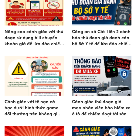
Nâng cao cảnh giác với thủ
Công an xã Cát Tiên 2 cảnh
đoạn sử dụng bill chuyển
báo thủ đoạn giả danh cán
khoản giả để lừa đảo chiếm
bộ Sở Y tế để lừa đảo chiếm
đoạt tài sản
đoạt tài sản
Cảnh giác với tệ nạn cờ
Cảnh giác thủ đoạn giả
bạc dưới hình thức game
mạo nhân viên bảo hiểm xe
đổi thưởng trên không gian
ô tô để chiếm đoạt tài sản
mạng