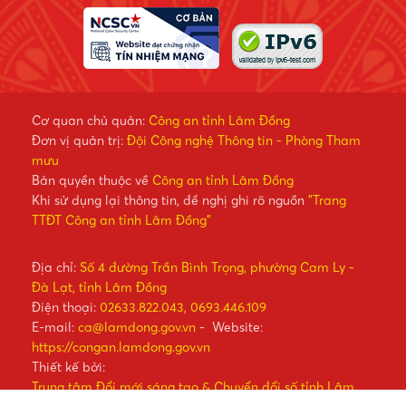
Cơ quan chủ quản:
Công an tỉnh Lâm Đồng
Đơn vị quản trị:
Đội Công nghệ Thông tin - Phòng Tham
mưu
Bản quyền thuộc về
Công an tỉnh Lâm Đồng
Khi sử dụng lại thông tin, đề nghị ghi rõ nguồn
"Trang
TTĐT Công an tỉnh Lâm Đồng"
Địa chỉ:
Số 4 đường Trần Bình Trọng, phường Cam Ly -
Đà Lạt, tỉnh Lâm Đồng
Điện thoại:
02633.822.043, 0693.446.109
E-mail:
ca@lamdong.gov.vn
- Website:
https://congan.lamdong.gov.vn
Thiết kế bởi:
Trung tâm Đổi mới sáng tạo & Chuyển đổi số tỉnh Lâm