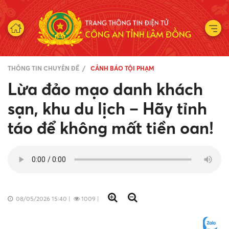
THÔNG TIN CHUYÊN ĐỀ
CẢNH BÁO TỘI PHẠM
Lừa đảo mạo danh khách
sạn, khu du lịch – Hãy tỉnh
táo để không mất tiền oan!
08/05/2026 15:40
|
1009
|