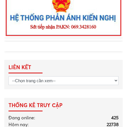
tranh phòng, chống tội phạm
LIÊN KẾT
THỐNG KÊ TRUY CẬP
Đang online:
425
Hôm nay:
22738