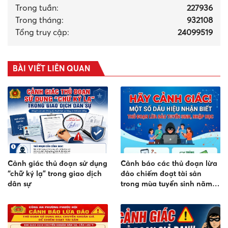
Trong tuần:
227936
Trong tháng
:
932108
Tổng truy cập:
24099519
BÀI VIẾT LIÊN QUAN
Cảnh giác thủ đoạn sử dụng
Cảnh báo các thủ đoạn lừa
“chữ ký lạ” trong giao dịch
đảo chiếm đoạt tài sản
dân sự
trong mùa tuyển sinh năm
2026