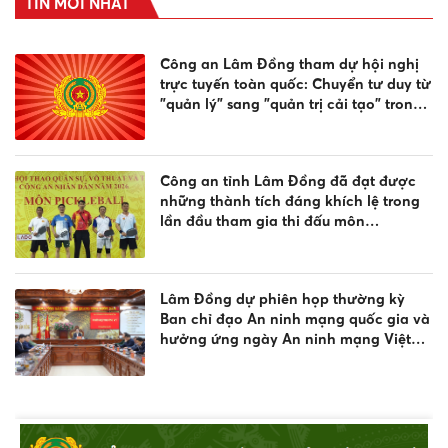
TIN MỚI NHẤT
Công an Lâm Đồng tham dự hội nghị
trực tuyến toàn quốc: Chuyển tư duy từ
"quản lý" sang "quản trị cải tạo" trong
công tác cai nghiện ma túy
Công an tỉnh Lâm Đồng đã đạt được
những thành tích đáng khích lệ trong
lần đầu tham gia thi đấu môn
Pickleball, tại Vòng chung kết Hội thao
Công an nhân dân năm 2026
Lâm Đồng dự phiên họp thường kỳ
Ban chỉ đạo An ninh mạng quốc gia và
hưởng ứng ngày An ninh mạng Việt
Nam 2026
Đội tuyển Công an tỉnh Lâm Đồng xuất
sắc giành Huy chương Đồng nội dung