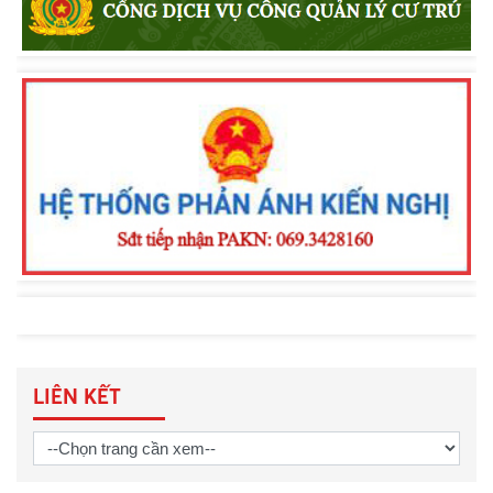
bắn súng đêm phối hợp tại Vòng
Chung kết Hội thao CAND năm 2026
Công an tỉnh Lâm Đồng đạt Giải Ba
toàn đoàn tại Vòng chung kết Hội thao
quân sự, võ thuật và thể thao CAND
năm 2026
LIÊN KẾT