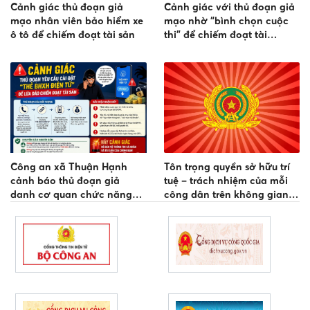
Cảnh giác thủ đoạn giả
Cảnh giác với thủ đoạn giả
mạo nhân viên bảo hiểm xe
mạo nhờ “bình chọn cuộc
ô tô để chiếm đoạt tài sản
thi” để chiếm đoạt tài
khoản mạng xã hội
Công an xã Thuận Hạnh
Tôn trọng quyền sở hữu trí
cảnh báo thủ đoạn giả
tuệ – trách nhiệm của mỗi
danh cơ quan chức năng
công dân trên không gian
hướng dẫn cập nhật thông
mạng
tin bảo hiểm y tế để chiếm
đoạt tài sản