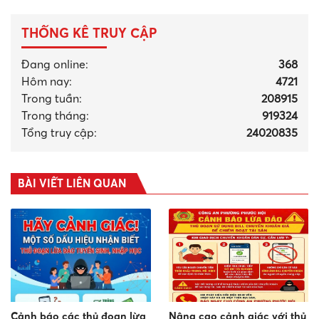
THỐNG KÊ TRUY CẬP
Đang online:
368
Hôm nay:
4721
Trong tuần:
208915
Trong tháng
:
919324
Tổng truy cập:
24020835
BÀI VIẾT LIÊN QUAN
Cảnh báo các thủ đoạn lừa
Nâng cao cảnh giác với thủ