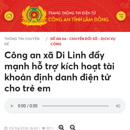
THÔNG TIN CHUYÊN
ĐỀ ÁN 06 - CHUYỂN ĐỔI SỐ - DỊCH VỤ
ĐỀ
CÔNG
Công an xã Di Linh đẩy
mạnh hỗ trợ kích hoạt tài
khoản định danh điện tử
cho trẻ em
05/06/2026 16:40
|
201
|