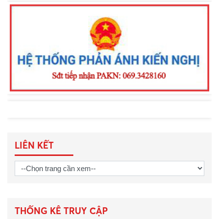
Lực lượng Cảnh sát trật tự Công an
tỉnh Lâm Đồng thi đua thực hiện “Kỷ
luật nhất - Trung thành nhất - Gần dân
nhất”
LIÊN KẾT
THỐNG KÊ TRUY CẬP