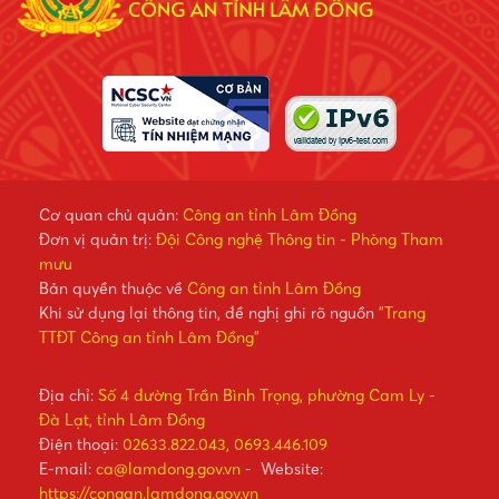
Cơ quan chủ quản:
Công an tỉnh Lâm Đồng
Đơn vị quản trị:
Đội Công nghệ Thông tin - Phòng Tham
mưu
Bản quyền thuộc về
Công an tỉnh Lâm Đồng
Khi sử dụng lại thông tin, đề nghị ghi rõ nguồn
"Trang
TTĐT Công an tỉnh Lâm Đồng"
Địa chỉ:
Số 4 đường Trần Bình Trọng, phường Cam Ly -
Đà Lạt, tỉnh Lâm Đồng
Điện thoại:
02633.822.043, 0693.446.109
E-mail:
ca@lamdong.gov.vn
- Website:
https://congan.lamdong.gov.vn