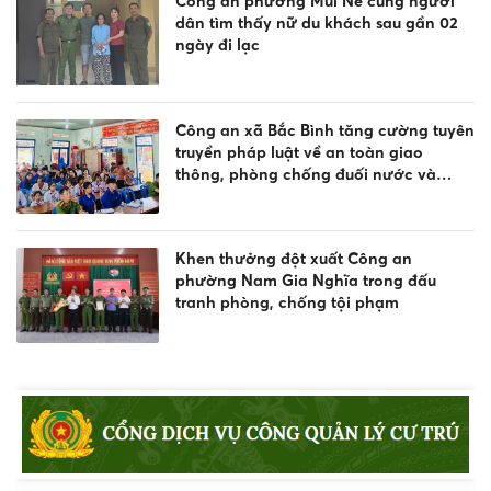
Công an phường Mũi Né cùng người
dân tìm thấy nữ du khách sau gần 02
ngày đi lạc
Công an xã Bắc Bình tăng cường tuyên
truyền pháp luật về an toàn giao
thông, phòng chống đuối nước và
quản lý vũ khí, vật liệu nổ, công cụ hỗ
trợ
Khen thưởng đột xuất Công an
phường Nam Gia Nghĩa trong đấu
tranh phòng, chống tội phạm
Tuyên truyền, phổ biến Luật Giao thông
đường thủy và phòng chống đuối
nước