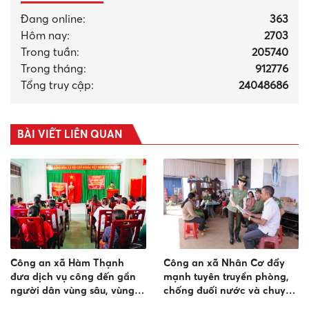
Đang online:
363
Hôm nay:
2703
Trong tuần:
205740
Trong tháng
:
912776
Tổng truy cập:
24048686
BÀI VIẾT LIÊN QUAN
Công an xã Hàm Thạnh
Công an xã Nhân Cơ đẩy
đưa dịch vụ công đến gần
mạnh tuyên truyền phòng,
người dân vùng sâu, vùng
chống đuối nước và chuyển
xa
đổi số trong vùng đồng bào