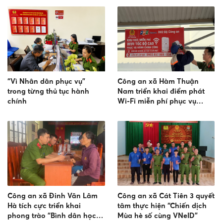
dân tộc thiểu số
“Vì Nhân dân phục vụ”
Công an xã Hàm Thuận
trong từng thủ tục hành
Nam triển khai điểm phát
chính
Wi-Fi miễn phí phục vụ
Nhân dân
Công an xã Đinh Văn Lâm
Công an xã Cát Tiên 3 quyết
Hà tích cực triển khai
tâm thực hiện “Chiến dịch
phong trào “Bình dân học
Mùa hè số cùng VNeID”