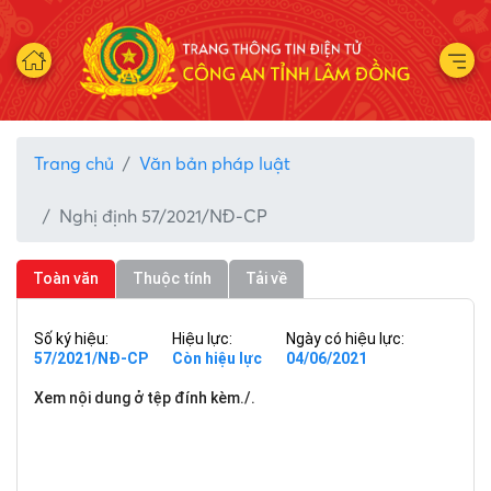
Trang chủ
Văn bản pháp luật
Nghị định 57/2021/NĐ-CP
Toàn văn
Thuộc tính
Tải về
Số ký hiệu:
Hiệu lực:
Ngày có hiệu lực:
57/2021/NĐ-CP
Còn hiệu lực
04/06/2021
Xem nội dung ở tệp đính kèm./.