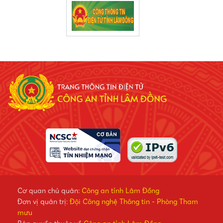
Cơ quan chủ quản:
Công an tỉnh Lâm Đồng
Đơn vị quản trị:
Đội Công nghệ Thông tin - Phòng Tham
mưu