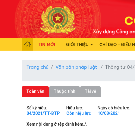
TIN MỚI
GIỚI THIỆU
CHỈ ĐẠO - ĐIỀU 
Trang chủ
Văn bản pháp luật
Thông tư 04
Toàn văn
Thuộc tính
Tải về
Số ký hiệu:
Hiệu lực:
Ngày có hiệu lực:
04/2021/TT-BTP
Còn hiệu lực
10/08/2021
Xem nội dung ở tệp đính kèm./.