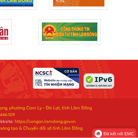
rọng, phường Cam Ly - Đà Lạt, tỉnh Lâm Đồng
446.109
ebsite:
https://congan.lamdong.gov.vn
 sáng tạo & Chuyển đổi số tỉnh Lâm Đồng
Đã kết nối EMC