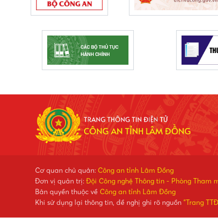
Cơ quan chủ quản:
Công an tỉnh Lâm Đồng
Đơn vị quản trị:
Đội Công nghệ Thông tin - Phòng Tham 
Bản quyền thuộc về
Công an tỉnh Lâm Đồng
Khi sử dụng lại thông tin, đề nghị ghi rõ nguồn
"Trang TT