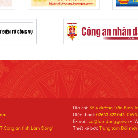
Địa chỉ:
Số 4 đường Trần Bình T
mưu
Điện thoại:
02633.822.043, 0693.
E-mail:
ca@lamdong.gov.vn
- W
ĐT Công an tỉnh Lâm Đồng"
Thiết kế bởi:
Trung tâm Đổi mới