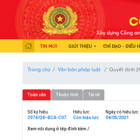
TIN MỚI
GIỚI THIỆU
CHỈ ĐẠO - ĐIỀU 
Trang chủ
Văn bản pháp luật
Quyết định 
Toàn văn
Thuộc tính
Tải về
Số ký hiệu:
Hiệu lực:
Ngày có hiệu lực:
2974/QĐ-BCA-C07
Còn hiệu lực
04/05/2021
Xem nội dung ở tệp đính kèm./.