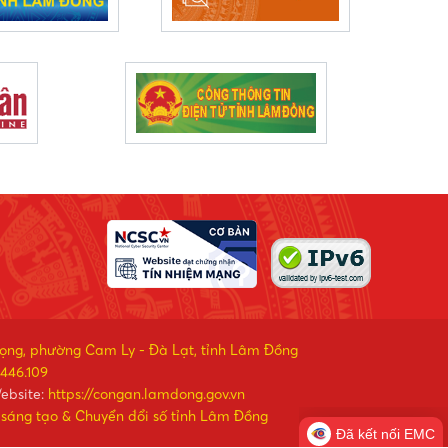
rọng, phường Cam Ly - Đà Lạt, tỉnh Lâm Đồng
446.109
ebsite:
https://congan.lamdong.gov.vn
 sáng tạo & Chuyển đổi số tỉnh Lâm Đồng
Đã kết nối EMC