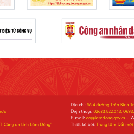
Địa chỉ:
Số 4 đường Trần Bình T
mưu
Điện thoại:
02633.822.043, 0693.
E-mail:
ca@lamdong.gov.vn
- W
ĐT Công an tỉnh Lâm Đồng"
Thiết kế bởi:
Trung tâm Đổi mới