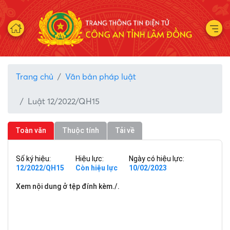
Trang chủ
Văn bản pháp luật
Luật 12/2022/QH15
Toàn văn
Thuộc tính
Tải về
Số ký hiệu:
Hiệu lực:
Ngày có hiệu lực:
12/2022/QH15
Còn hiệu lực
10/02/2023
Xem nội dung ở tệp đính kèm./.