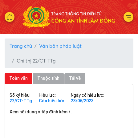
Trang chủ
Văn bản pháp luật
Chỉ thị 22/CT-TTg
Toàn văn
Thuộc tính
Tải về
Số ký hiệu:
Hiệu lực:
Ngày có hiệu lực:
22/CT-TTg
Còn hiệu lực
23/06/2023
Xem nội dung ở tệp đính kèm./.