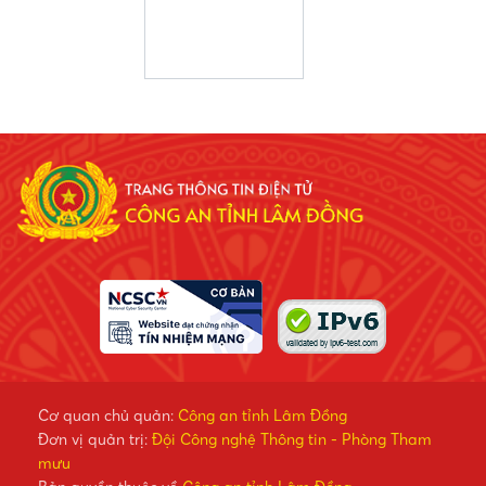
Cơ quan chủ quản:
Công an tỉnh Lâm Đồng
Đơn vị quản trị:
Đội Công nghệ Thông tin - Phòng Tham
mưu