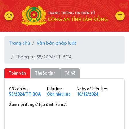
Trang chủ
Văn bản pháp luật
Thông tư 55/2024/TT-BCA
Toàn văn
Thuộc tính
Tải về
Số ký hiệu:
Hiệu lực:
Ngày có hiệu lực:
55/2024/TT-BCA
Còn hiệu lực
16/12/2024
Xem nội dung ở tệp đính kèm./.