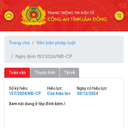
Trang chủ
Văn bản pháp luật
Nghị định 157/2024/NĐ-CP
Toàn văn
Thuộc tính
Tải về
Số ký hiệu:
Hiệu lực:
Ngày có hiệu lực:
157/2024/NĐ-CP
Còn hiệu lực
20/12/2024
Xem nội dung ở tệp đính kèm./.