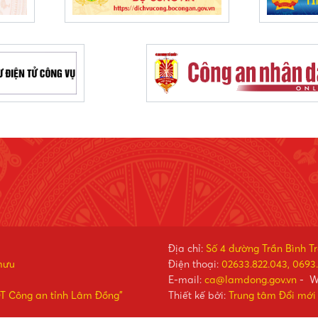
Địa chỉ:
Số 4 đường Trần Bình T
mưu
Điện thoại:
02633.822.043, 0693.
E-mail:
ca@lamdong.gov.vn
- W
ĐT Công an tỉnh Lâm Đồng"
Thiết kế bởi:
Trung tâm Đổi mới