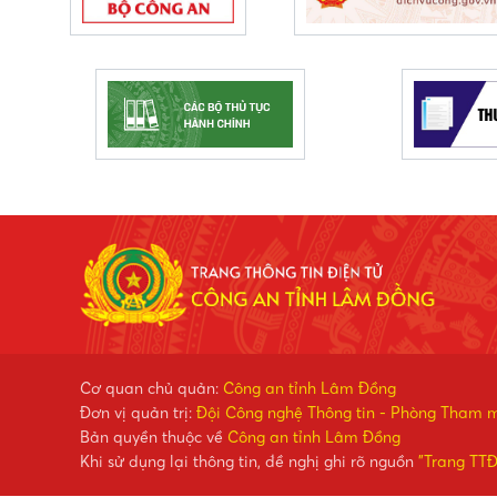
Cơ quan chủ quản:
Công an tỉnh Lâm Đồng
Đơn vị quản trị:
Đội Công nghệ Thông tin - Phòng Tham 
Bản quyền thuộc về
Công an tỉnh Lâm Đồng
Khi sử dụng lại thông tin, đề nghị ghi rõ nguồn
"Trang TT