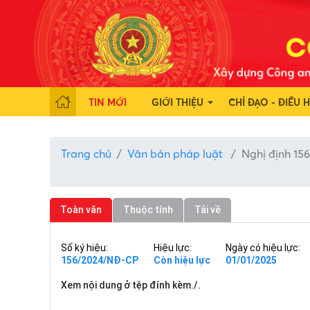
TIN MỚI
GIỚI THIỆU
CHỈ ĐẠO - ĐIỀU 
Trang chủ
Văn bản pháp luật
Nghị định 1
Toàn văn
Thuộc tính
Tải về
Số ký hiệu:
Hiệu lực:
Ngày có hiệu lực:
156/2024/NĐ-CP
Còn hiệu lực
01/01/2025
Xem nội dung ở tệp đính kèm./.