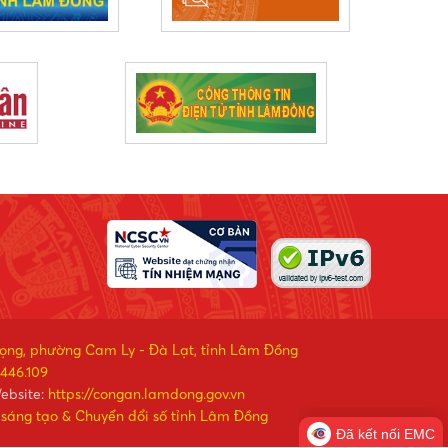
rọng, phường Cam Ly - Đà Lạt, tỉnh Lâm Đồng
446.109
ebsite:
https://congan.lamdong.gov.vn
 sáng tạo & Chuyển đổi số tỉnh Lâm Đồng
Đã kết nối EMC