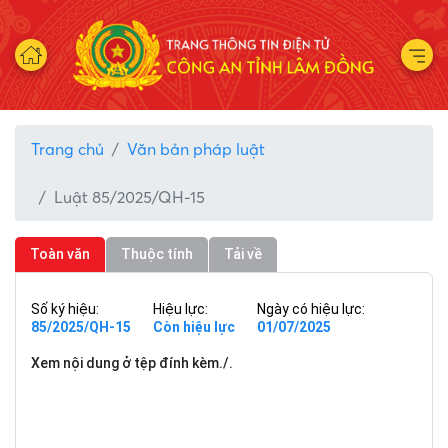
Trang chủ
Văn bản pháp luật
Luật 85/2025/QH-15
Toàn văn
Thuộc tính
Tải về
Số ký hiệu:
Hiệu lực:
Ngày có hiệu lực:
85/2025/QH-15
Còn hiệu lực
01/07/2025
Xem nội dung ở tệp đính kèm./.