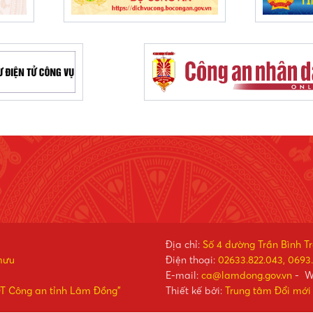
Địa chỉ:
Số 4 đường Trần Bình T
mưu
Điện thoại:
02633.822.043, 0693.
E-mail:
ca@lamdong.gov.vn
- W
ĐT Công an tỉnh Lâm Đồng"
Thiết kế bởi:
Trung tâm Đổi mới