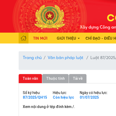
TIN MỚI
GIỚI THIỆU
CHỈ ĐẠO - ĐIỀU 
Trang chủ
Văn bản pháp luật
Luật 87/202
Toàn văn
Thuộc tính
Tải về
Số ký hiệu:
Hiệu lực:
Ngày có hiệu lực:
87/2025/QH15
Còn hiệu lực
01/07/2025
Xem nội dung ở tệp đính kèm./.