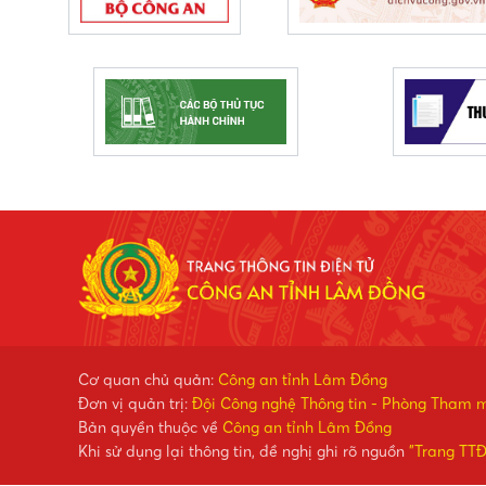
Cơ quan chủ quản:
Công an tỉnh Lâm Đồng
Đơn vị quản trị:
Đội Công nghệ Thông tin - Phòng Tham 
Bản quyền thuộc về
Công an tỉnh Lâm Đồng
Khi sử dụng lại thông tin, đề nghị ghi rõ nguồn
"Trang TT