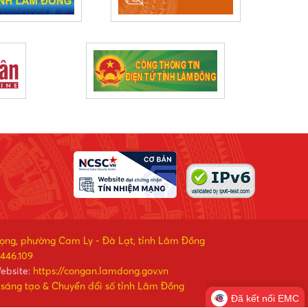
rọng, phường Cam Ly - Đà Lạt, tỉnh Lâm Đồng
446.109
ebsite:
https://congan.lamdong.gov.vn
 sáng tạo & Chuyển đổi số tỉnh Lâm Đồng
Đã kết nối EMC