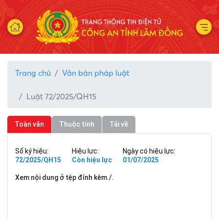
Trang chủ
Văn bản pháp luật
Luật 72/2025/QH15
Toàn văn
Thuộc tính
Tải về
Số ký hiệu:
Hiệu lực:
Ngày có hiệu lực:
72/2025/QH15
Còn hiệu lực
01/07/2025
Xem nội dung ở tệp đính kèm./.